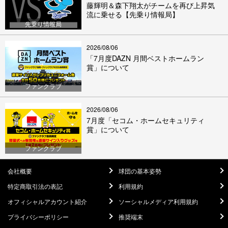
藤輝明＆森下翔太がチームを再び上昇気
流に乗せる【先乗り情報局】
先乗り情報局
2026/08/06
「7月度DAZN 月間ベストホームラン
賞」について
ファンクラブ
2026/08/06
7月度「セコム・ホームセキュリティ
賞」について
ファンクラブ
会社概要
球団の基本姿勢
特定商取引法の表記
利用規約
オフィシャルアカウント紹介
ソーシャルメディア利用規約
プライバシーポリシー
推奨端末