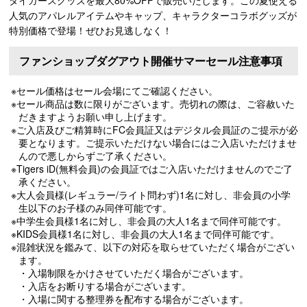
人気のアパレルアイテムやキャップ、キャラクターコラボグッズが
特別価格で登場！ぜひお見逃しなく！
ファンショップダグアウト開催サマーセール注意事項
※セール価格はセール会場にてご確認ください。
※セール商品は数に限りがございます。売切れの際は、ご容赦いた
だきますようお願い申し上げます。
※ご入店及びご精算時にFC会員証又はデジタル会員証のご提示が必
要となります。ご提示いただけない場合にはご入店いただけませ
んので悪しからずご了承ください。
※Tigers iD(無料会員)の会員証ではご入店いただけませんのでご了
承ください。
※大人会員様(レギュラー/ライト問わず)1名に対し、非会員の小学
生以下のお子様のみ同伴可能です。
※中学生会員様1名に対し、非会員の大人1名まで同伴可能です。
※KIDS会員様1名に対し、非会員の大人1名まで同伴可能です。
※混雑状況を鑑みて、以下の対応を取らせていただく場合がござい
ます。
・入場制限をかけさせていただく場合がございます。
・入店をお断りする場合がございます。
・入場に関する整理券を配布する場合がございます。