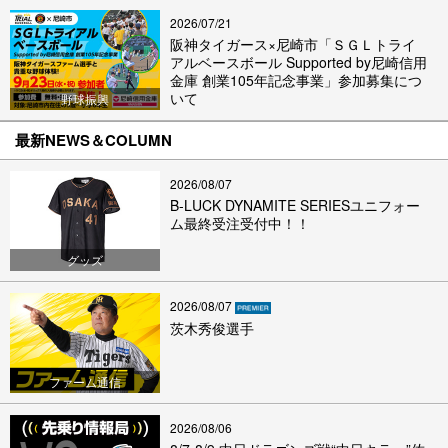
2026/07/21
阪神タイガース×尼崎市「ＳＧＬトライ
アルベースボール Supported by尼崎信用
金庫 創業105年記念事業」参加募集につ
いて
野球振興
最新NEWS＆COLUMN
2026/08/07
B-LUCK DYNAMITE SERIESユニフォー
ム最終受注受付中！！
グッズ
2026/08/07
茨木秀俊選手
ファーム通信
2026/08/06