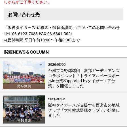
しからずご了承ください。
お問い合わせ先
「阪神タイガース 幼稚園・保育所訪問」についてのお問い合わせ
TEL 06-6123-7083 FAX 06-6341-3921
※(受付時間 平日午前10:00〜午後6:00)まで
関連NEWS＆COLUMN
2026/08/05
台湾プロ野球球団・富邦ガーディアンズ
コラボイベント「トライアルベースボー
ルin台湾Supported byタイガーエア台
湾」を開催しました
野球振興
2026/07/31
阪神タイガースが支援する西宮市の地域
クラブ「大社軟式野球クラブ」が始動し
ました
野球振興