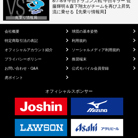
8/7-8/9 中日ドラゴンズ戦“中日キラー”佐
藤輝明＆森下翔太がチームを再び上昇気
流に乗せる【先乗り情報局】
先乗り情報局
会社概要
球団の基本姿勢
特定商取引法の表記
利用規約
オフィシャルアカウント紹介
ソーシャルメディア利用規約
プライバシーポリシー
推奨端末
お問い合わせ・Q&A
公式モバイル会員登録
虎ポイント
オフィシャルスポンサー