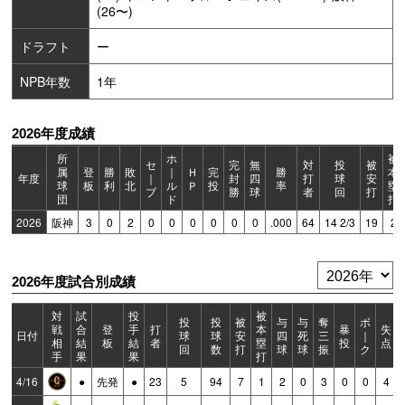
(26〜)
ドラフト
ー
NPB年数
1年
2026年度成績
所
ホ
被
セ
完
無
対
投
被
属
登
勝
敗
｜
Ｈ
完
勝
本
年度
｜
封
四
打
球
安
球
板
利
北
ル
Ｐ
投
率
塁
ブ
勝
球
者
回
打
団
ド
打
2026
阪神
3
0
2
0
0
0
0
0
0
.000
64
14 2/3
19
2
2026年度試合別成績
対
試
投
被
投
投
被
与
与
奪
ボ
戦
合
登
手
打
本
暴
失
日付
球
球
安
四
死
三
｜
相
結
板
結
者
塁
投
点
回
数
打
球
球
振
ク
手
果
果
打
4/16
●
先発
●
23
5
94
7
1
2
0
3
0
0
4