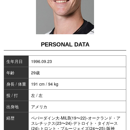
PERSONAL DATA
生年月日
1996.09.23
年齢
29歳
身長 / 体重
191 cm / 94 kg
投 / 打
左 / 左
出身地
アメリカ
経歴
ペパーダイン大-MiLB(19〜22)-オークランド・ア
スレチックス(23〜24)-デトロイト・タイガース
(24)-トロント・ブルージェイズ(24〜25)-阪神