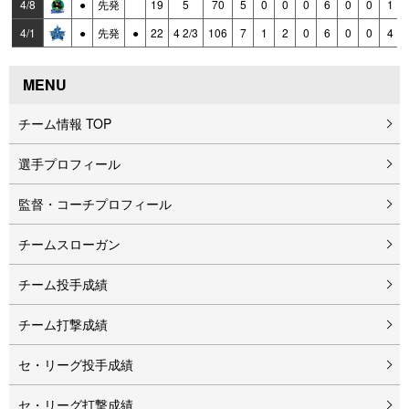
4/8
●
先発
19
5
70
5
0
0
0
6
0
0
1
4/1
●
先発
●
22
4 2/3
106
7
1
2
0
6
0
0
4
MENU
チーム情報 TOP
選手プロフィール
監督・コーチプロフィール
チームスローガン
チーム投手成績
チーム打撃成績
セ・リーグ投手成績
セ・リーグ打撃成績