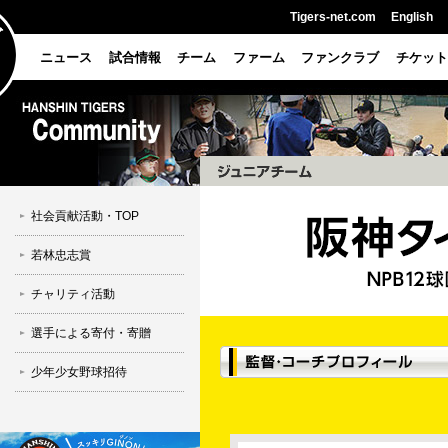
Tigers-net.com
English
ニュース
試合情報
チーム
ファーム
ファンクラブ
チケット
社会貢献活動・TOP
若林忠志賞
チャリティ活動
選手による寄付・寄贈
少年少女野球招待