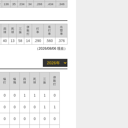
2
136
35
234
34
.266
.434
.346
併
長
出
四
死
三
打
殺
打
塁
球
球
振
率
打
率
率
40
13
58
14
.290
.560
.376
（2026/08/06 現在）
併
犠
犠
四
死
三
殺
打
飛
球
球
振
打
0
0
1
1
1
0
0
0
0
0
1
1
0
0
0
0
0
0