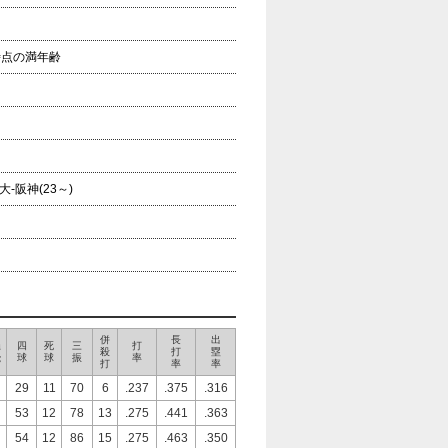
年時点の満年齢
-阪神(23～)
併
長
出
犠
四
死
三
打
殺
打
塁
飛
球
球
振
率
打
率
率
29
11
70
6
.237
.375
.316
53
12
78
13
.275
.441
.363
54
12
86
15
.275
.463
.350