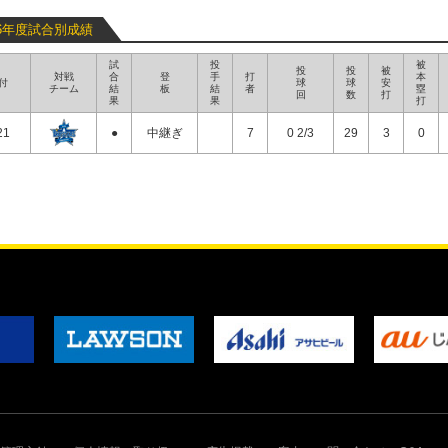
26年度試合別成績
試
投
被
投
投
被
対戦
合
登
手
打
本
付
球
球
安
チーム
結
板
結
者
塁
回
数
打
果
果
打
21
●
中継ぎ
7
0 2/3
29
3
0