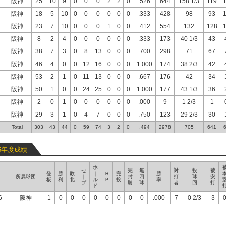
阪神
25
10
9
0
0
0
2
2
0
.526
644
158 1/3
119
阪神
18
5
10
0
0
0
0
0
0
.333
428
98
93
阪神
23
7
10
0
0
0
1
0
0
.412
554
132
128
阪神
8
2
4
0
0
0
0
0
0
.333
173
40 1/3
43
阪神
38
7
3
0
8
13
0
0
0
.700
298
71
67
阪神
46
4
0
0
12
16
0
0
0
1.000
174
38 2/3
42
阪神
53
2
1
0
11
13
0
0
0
.667
176
42
34
阪神
50
1
0
0
24
25
0
0
0
1.000
177
43 1/3
36
阪神
2
0
1
0
0
0
0
0
0
.000
9
1 2/3
1
阪神
29
3
1
0
4
7
0
0
0
.750
123
29 2/3
30
Total
303
43
44
0
59
74
3
2
0
.494
2978
705
641
26年度成績
ホ
セ
完
無
対
投
被
登
勝
敗
｜
Ｈ
完
勝
所属球団
｜
封
四
打
球
安
板
利
北
ル
Ｐ
投
率
ブ
勝
球
者
回
打
ド
6
阪神
1
0
0
0
0
0
0
0
0
.000
7
0 2/3
3