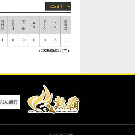
与
与
奪
ボ
自
暴
失
四
死
三
｜
責
投
点
球
球
振
ク
点
1
0
0
0
0
3
1
（2026/08/05 現在）