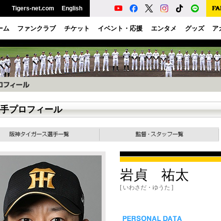
Tigers-net.com
English
ーム
ファンクラブ
チケット
イベント・応援
エンタメ
グッズ
ア
手プロフィール
岩貞 祐太
[ いわさだ・ゆうた ]