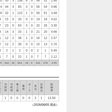
10
55
3
156
6
0
56
51
2.90
14
44
4
93
3
0
56
54
4.96
18
32
1
122
1
0
56
51
3.48
4
15
0
33
0
0
19
18
4.02
7
23
0
63
3
0
32
26
3.30
4
14
3
33
1
0
21
20
4.66
1
12
2
38
1
0
16
12
2.57
2
12
2
30
0
0
15
13
2.70
0
2
1
2
0
0
2
1
5.40
1
7
0
22
1
0
7
7
2.12
65
242
18
624
19
0
310
278
3.55
被
与
与
奪
ボ
自
防
本
暴
失
四
死
三
｜
責
御
塁
投
点
球
球
振
ク
点
率
打
0
1
0
0
0
0
3
1
13.50
（2026/08/05 現在）