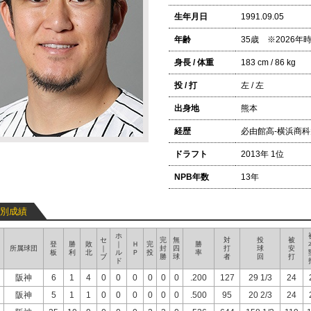
生年月日
1991.09.05
年齢
35歳 ※2026
身長 / 体重
183 cm / 86 kg
投 / 打
左 / 左
出身地
熊本
経歴
必由館高-横浜商科大
ドラフト
2013年 1位
NPB年数
13年
別成績
ホ
セ
完
無
対
投
被
登
勝
敗
｜
Ｈ
完
勝
所属球団
｜
封
四
打
球
安
板
利
北
ル
Ｐ
投
率
ブ
勝
球
者
回
打
ド
阪神
6
1
4
0
0
0
0
0
0
.200
127
29 1/3
24
阪神
5
1
1
0
0
0
0
0
0
.500
95
20 2/3
24