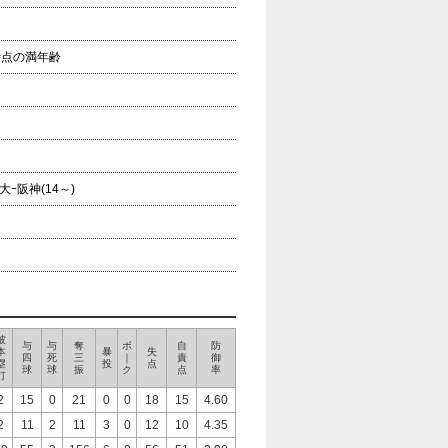
年時点の満年齢
ｰ阪神(14～)
被
与
与
奪
ボ
自
防
本
暴
失
四
死
三
｜
責
御
塁
投
点
球
球
振
ク
点
率
打
2
15
0
21
0
0
18
15
4.60
2
11
2
11
3
0
12
10
4.35