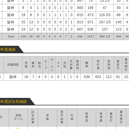
阪神
3
2
1
0
0
0
0
0
0
.667
70
15 1/3
20
0
阪神
9
4
1
0
0
0
1
1
0
.800
186
47
40
4
阪神
19
8
5
0
1
1
1
1
0
.615
473
118 2/3
88
8
阪神
25
13
3
0
0
0
4
3
1
.813
671
167 2/3
140
4
阪神
24
12
6
0
0
0
3
2
2
.667
636
157
123
6
Total
104
45
26
0
3
4
9
7
3
.634
2417
590 1/3
494
34
26年度成績
ホ
被
セ
完
無
対
投
被
登
勝
敗
｜
Ｈ
完
勝
本
所属球団
｜
封
四
打
球
安
板
利
北
ル
Ｐ
投
率
塁
ブ
勝
球
者
回
打
ド
打
6
阪神
18
7
4
0
0
0
1
1
0
.636
453
112
91
10
26年度試合別成績
試
投
被
投
投
被
対戦
合
登
手
打
本
付
球
球
安
チーム
結
板
結
者
塁
回
数
打
果
果
打