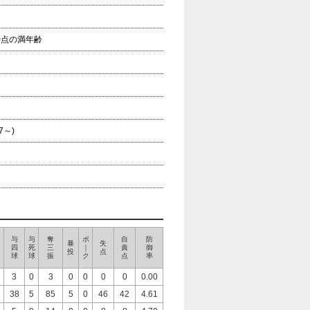
年時点の満年齢
7～)
与
与
奪
ボ
自
防
暴
失
四
死
三
｜
責
御
投
点
球
球
振
ク
点
率
3
0
3
0
0
0
0
0.00
38
5
85
5
0
46
42
4.61