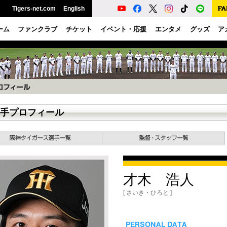
Tigers-net.com
English
ーム
ファンクラブ
チケット
イベント・応援
エンタメ
グッズ
ア
手プロフィール
才木 浩人
[ さいき・ひろと ]