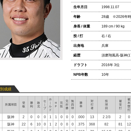
生年月日
1998.11.07
年齢
28歳 ※2026
身長 / 体重
189 cm / 90 kg
投 / 打
右 / 右
出身地
兵庫
経歴
須磨翔風高-阪神(1
ドラフト
2016年 3位
NPB年数
10年
別成績
ホ
被
セ
完
無
対
投
被
登
勝
敗
｜
Ｈ
完
勝
本
所属球団
｜
封
四
打
球
安
板
利
北
ル
Ｐ
投
率
塁
ブ
勝
球
者
回
打
ド
打
阪神
2
0
0
0
1
1
0
0
0
.000
13
2 2/3
2
0
阪神
22
6
10
0
1
2
0
0
0
.375
368
82
81
12