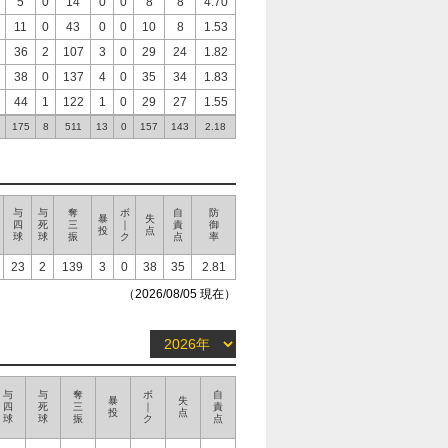
5
0
14
0
0
8
8
4.70
11
0
43
0
0
10
8
1.53
36
2
107
3
0
29
24
1.82
38
0
137
4
0
35
34
1.83
44
1
122
1
0
29
27
1.55
175
8
511
13
0
157
143
2.18
与
与
奪
ボ
自
防
暴
失
四
死
三
｜
責
御
投
点
球
球
振
ク
点
率
23
2
139
3
0
38
35
2.81
（2026/08/05 現在）
与
与
奪
ボ
自
暴
失
四
死
三
｜
責
投
点
球
球
振
ク
点