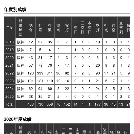
年度別成績
所
二
三
本
盗
属
試
打
打
得
安
塁
打
盗
犠
年度
塁
塁
塁
塁
球
合
席
数
点
打
打
点
塁
打
打
打
打
刺
団
2018
阪神
12
37
35
5
7
1
1
0
10
1
0
1
1
2019
阪神
7
5
4
2
1
1
0
0
2
0
0
0
0
2020
阪神
43
21
17
4
3
0
0
0
3
1
3
0
1
2021
阪神
57
78
70
7
17
3
0
0
20
9
8
1
3
2022
阪神
123
339
311
36
82
7
2
0
93
17
21
5
9
2023
阪神
101
121
110
12
16
0
1
1
21
6
7
1
1
2024
阪神
62
94
80
8
22
2
0
0
24
2
5
3
3
2025
阪神
28
35
31
2
4
0
0
0
4
0
1
2
3
Total
433
730
658
76
152
14
4
1
177
36
45
13
21
2026年度成績
所
二
三
本
盗
属
試
打
打
得
安
塁
打
盗
犠
犠
四
年度
塁
塁
塁
塁