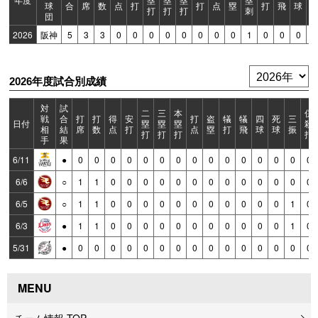
球
合
席
数
点
打
打
点
塁
打
飛
球
打
打
打
刺
団
2026
阪神
5
3
3
0
0
0
0
0
0
0
0
1
0
0
0
0
2026年度試合別成績
対
試
二
三
本
併
戦
合
打
打
得
安
打
盗
犠
犠
四
死
三
日付
塁
塁
塁
殺
相
結
席
数
点
打
点
塁
打
飛
球
球
振
打
打
打
打
手
果
6/11
●
0
0
0
0
0
0
0
0
0
0
0
0
0
0
0
6/6
○
1
1
0
0
0
0
0
0
0
0
0
0
0
0
0
6/5
○
1
1
0
0
0
0
0
0
0
0
0
0
0
1
0
6/3
●
1
1
0
0
0
0
0
0
0
0
0
0
0
1
0
5/31
●
0
0
0
0
0
0
0
0
0
0
0
0
0
0
0
MENU