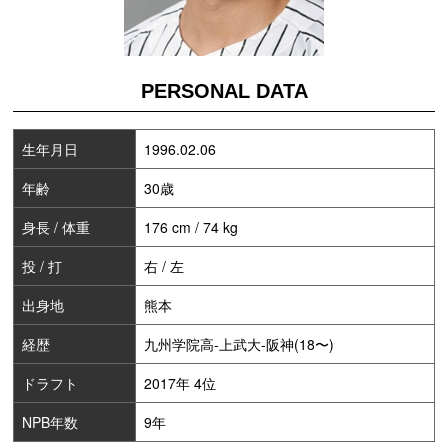
PERSONAL DATA
生年月日
1996.02.06
年齢
30歳
身長 / 体重
176 cm / 74 kg
投 / 打
右 / 左
出身地
熊本
経歴
九州学院高-上武大-阪神(18〜)
ドラフト
2017年 4位
NPB年数
9年