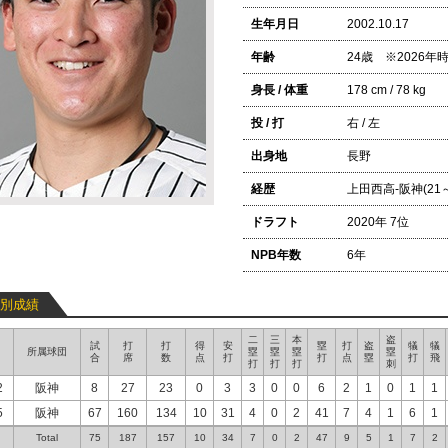
生年月日
2002.10.17
年齢
24歳 ※2026
身長 / 体重
178 cm / 78 kg
投 / 打
右 / 左
出身地
長野
経歴
上田西高-阪神(21～
ドラフト
2020年 7位
NPB年数
6年
別成績
二
三
本
盗
試
打
打
得
安
塁
打
盗
犠
犠
所属球団
塁
塁
塁
塁
合
席
数
点
打
打
点
塁
打
飛
打
打
打
刺
2
阪神
8
27
23
0
3
3
0
0
6
2
1
0
1
1
5
阪神
67
160
134
10
31
4
0
2
41
7
4
1
6
1
Total
75
187
157
10
34
7
0
2
47
9
5
1
7
2