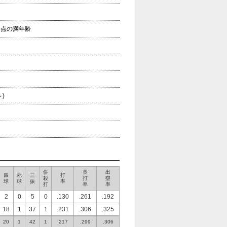
年時点の満年齢
)
併
長
出
四
死
三
打
殺
打
塁
球
球
振
率
打
率
率
2
0
5
0
.130
.261
.192
18
1
37
1
.231
.306
.325
20
1
42
1
.217
.299
.306