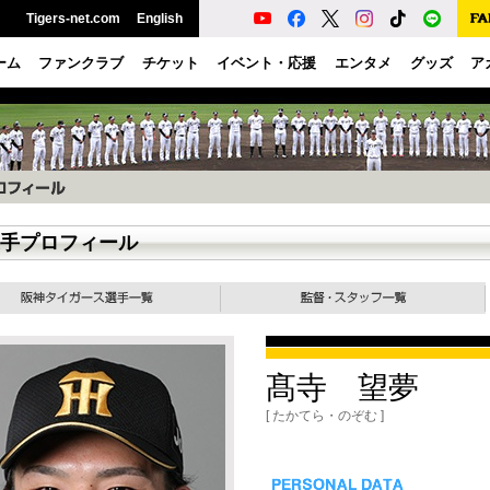
Tigers-net.com
English
ーム
ファンクラブ
チケット
イベント・応援
エンタメ
グッズ
ア
手プロフィール
髙寺 望夢
[ たかてら・のぞむ ]