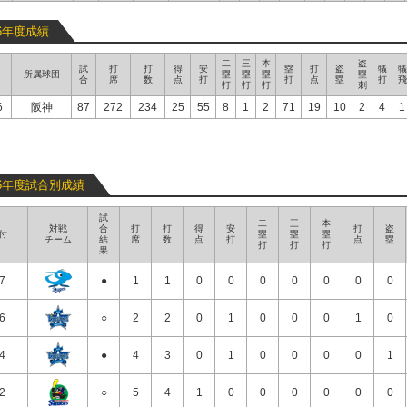
26年度成績
二
三
本
盗
試
打
打
得
安
塁
打
盗
犠
犠
所属球団
塁
塁
塁
塁
合
席
数
点
打
打
点
塁
打
飛
打
打
打
刺
6
阪神
87
272
234
25
55
8
1
2
71
19
10
2
4
1
26年度試合別成績
試
二
三
本
対戦
合
打
打
得
安
打
盗
付
塁
塁
塁
チーム
結
席
数
点
打
点
塁
打
打
打
果
/7
●
1
1
0
0
0
0
0
0
0
/6
○
2
2
0
1
0
0
0
1
0
/4
●
4
3
0
1
0
0
0
0
1
/2
○
5
4
1
0
0
0
0
0
0