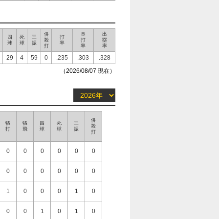
併
長
出
四
死
三
打
殺
打
塁
球
球
振
率
打
率
率
29
4
59
0
.235
.303
.328
（2026/08/07 現在）
併
犠
犠
四
死
三
殺
打
飛
球
球
振
打
0
0
0
0
0
0
0
0
0
0
0
0
1
0
0
0
1
0
0
0
1
0
1
0