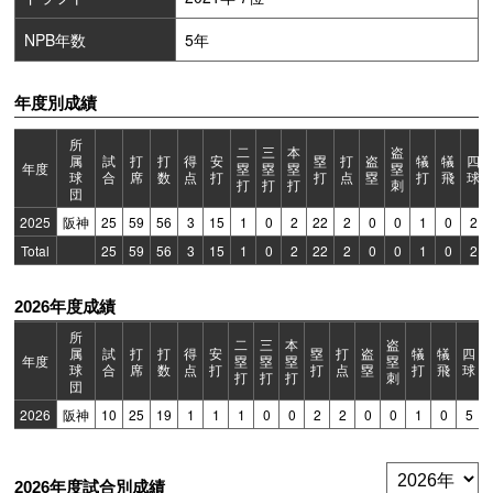
NPB年数
5年
年度別成績
所
二
三
本
盗
属
試
打
打
得
安
塁
打
盗
犠
犠
四
年度
塁
塁
塁
塁
球
合
席
数
点
打
打
点
塁
打
飛
球
打
打
打
刺
団
2025
阪神
25
59
56
3
15
1
0
2
22
2
0
0
1
0
2
Total
25
59
56
3
15
1
0
2
22
2
0
0
1
0
2
2026年度成績
所
二
三
本
盗
属
試
打
打
得
安
塁
打
盗
犠
犠
四
年度
塁
塁
塁
塁
球
合
席
数
点
打
打
点
塁
打
飛
球
打
打
打
刺
団
2026
阪神
10
25
19
1
1
1
0
0
2
2
0
0
1
0
5
2026年度試合別成績