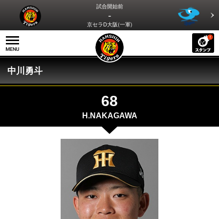
試合開始前
-
京セラD大阪(一軍)
中川勇斗
68
H.NAKAGAWA