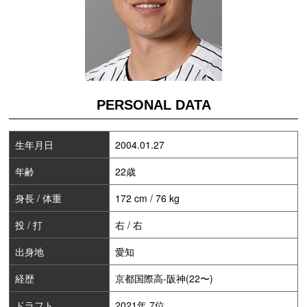
PERSONAL DATA
生年月日
2004.01.27
年齢
22歳
身長 / 体重
172 cm / 76 kg
投 / 打
右 / 右
出身地
愛知
経歴
京都国際高-阪神(22〜)
ドラフト
2021年 7位