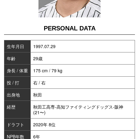
PERSONAL DATA
生年月日
1997.07.29
年齢
29歳
身長 / 体重
175 cm / 79 kg
投 / 打
右 / 右
出身地
秋田
経歴
秋田工高専-高知ファイティングドッグス-阪神
(21〜)
ドラフト
2020年 8位
NPB年数
6年