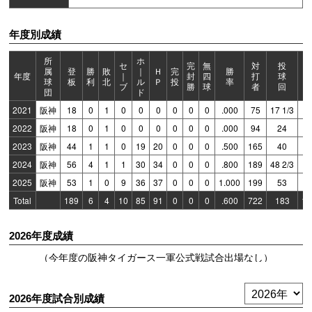
年度別成績
所
ホ
セ
完
無
対
投
属
登
勝
敗
｜
Ｈ
完
勝
年度
｜
封
四
打
球
球
板
利
北
ル
Ｐ
投
率
ブ
勝
球
者
回
団
ド
2021
阪神
18
0
1
0
0
0
0
0
0
.000
75
17 1/3
1
2022
阪神
18
0
1
0
0
0
0
0
0
.000
94
24
1
2023
阪神
44
1
1
0
19
20
0
0
0
.500
165
40
4
2024
阪神
56
4
1
1
30
34
0
0
0
.800
189
48 2/3
3
2025
阪神
53
1
0
9
36
37
0
0
0
1.000
199
53
3
Total
189
6
4
10
85
91
0
0
0
.600
722
183
14
2026年度成績
（今年度の阪神タイガース一軍公式戦試合出場なし）
2026年度試合別成績