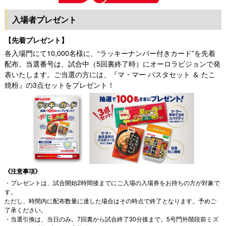
入場者プレゼント
【先着プレゼント】
各入場門にて10,000名様に、“ラッキーナンバー付きカード”を先着
配布。当選番号は、試合中（5回裏終了時）にオーロラビジョンで発
表いたします。ご当選の方には、『マ・マー パスタセット ＆ たこ
焼粉』の3点セットをプレゼント！
《注意事項》
・プレゼントは、試合開始2時間後までにご入場の入場券をお持ちの方が対象で
す。
ただし、時間内に配布数量に達した場合はその時点で終了となります。予めご
了承ください。
・当選引換は、当日のみ。7回裏から試合終了30分後まで。5号門外階段前ミズ