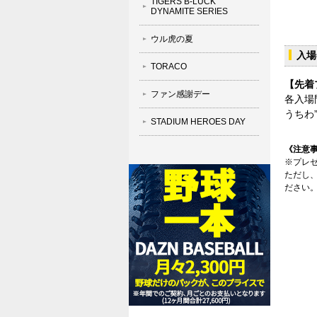
TIGERS B-LUCK
DYNAMITE SERIES
ウル虎の夏
入場
TORACO
【先着
ファン感謝デー
各入場
うちわ
STADIUM HEROES DAY
《注意
※プレ
ただし
ださい