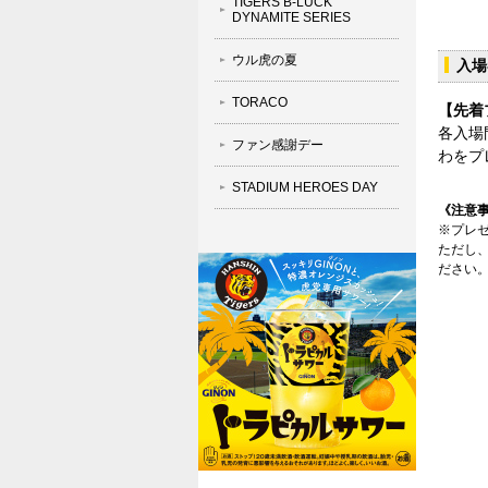
TIGERS B-LUCK
DYNAMITE SERIES
ウル虎の夏
入場
TORACO
【先着
各入場
ファン感謝デー
わをプ
STADIUM HEROES DAY
《注意
※プレ
ただし
ださい