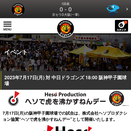
1回表
0 - 0
京セラD大阪(一軍)
イベント
2023年7月17日(月) 対 中日ドラゴンズ 18:00 阪神甲子園球
場
7月17日(月)の阪神甲子園球場での試合は、株式会社ヘソプロダクシ
ョン協賛
“ヘソで虎を沸かすねんデー”として開催いたします。