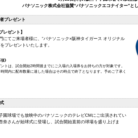
パナソニック株式会社協賛“パナソニックエコナイター”と
者プレゼント
プレゼント】
門にてご来場者様に、“パナソニック×阪神タイガース オリジナル
”をプレゼントいたします。
事項》
ゼントは、試合開始2時間後までにご入場の入場券をお持ちの方が対象です。
、時間内に配布数量に達した場合はその時点で終了となります。予めご了承く
。
式
子園球場でも放映中のパナソニックのテレビCMにご出演されてい
杏奈さんが始球式に登場し、試合開始直前の球場を盛り上げま