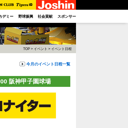
カデミー
野球振興
社会貢献
スポンサー
TOP
>
イベント
>
イベント日程
今月のイベント日程一覧
8:00 阪神甲子園球場
、