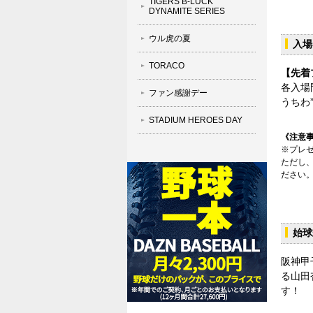
TIGERS B-LUCK
DYNAMITE SERIES
ウル虎の夏
入場
TORACO
【先着
各入場
ファン感謝デー
うちわ
STADIUM HEROES DAY
《注意
※プレ
ただし
ださい
始球
阪神甲
る山田
す！