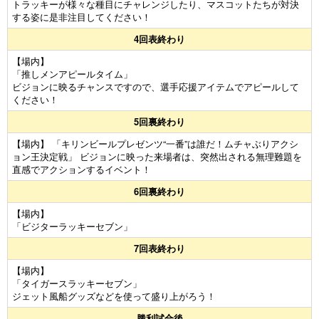
トラッキーが様々な種目にチャレンジしたり、マスコットたちが対決
する姿に是非注目してください！
4回表終わり
【場内】
「推しメンアピールタイム」
ビジョンに映るチャンスですので、選手応援アイテムでアピールして
ください！
5回裏終わり
【場内】 「キリンビールプレゼンツ“一番”は誰だ！ムチャぶりアクシ
ョン王決定戦」 ビジョンに映った来場者は、突然出される無理難題を
直感でアクションするイベント！
6回裏終わり
【場内】
「ビジターラッキーセブン」
7回表終わり
【場内】
「タイガースラッキーセブン」
ジェット風船グッズなどを使って盛り上がろう！
勝利試合後