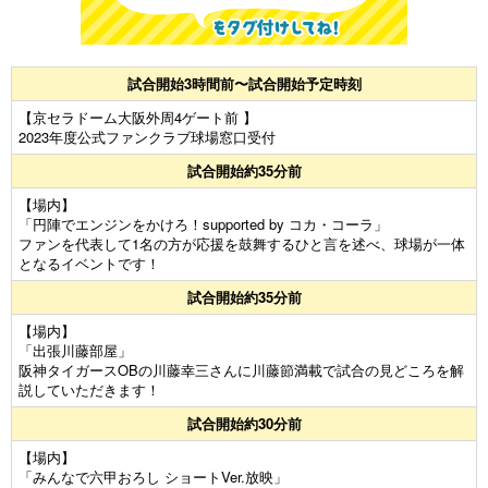
試合開始3時間前〜試合開始予定時刻
【京セラドーム大阪外周4ゲート前 】
2023年度公式ファンクラブ球場窓口受付
試合開始約35分前
【場内】
「円陣でエンジンをかけろ！supported by コカ・コーラ」
ファンを代表して1名の方が応援を鼓舞するひと言を述べ、球場が一体
となるイベントです！
試合開始約35分前
【場内】
「出張川藤部屋」
阪神タイガースOBの川藤幸三さんに川藤節満載で試合の見どころを解
説していただきます！
試合開始約30分前
【場内】
「みんなで六甲おろし ショートVer.放映」