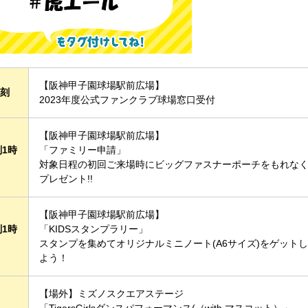
【阪神甲子園球場駅前広場】
時刻
2023年度公式ファンクラブ球場窓口受付
【阪神甲子園球場駅前広場】
1時
「ファミリー申請」
対象日程の初回ご来場時にビッグファスナーポーチをもれな
プレゼント!!
【阪神甲子園球場駅前広場】
1時
「KIDSスタンプラリー」
スタンプを集めてオリジナルミニノート(A6サイズ)をゲットし
よう！
【場外】ミズノスクエアステージ
「TigersGirlsダンスパフォーマンス(（with マスコット）」