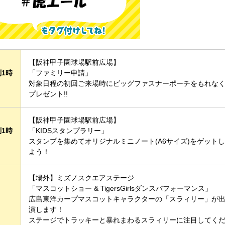
【阪神甲子園球場駅前広場】
1時
「ファミリー申請」
対象日程の初回ご来場時にビッグファスナーポーチをもれな
プレゼント!!
【阪神甲子園球場駅前広場】
1時
「KIDSスタンプラリー」
スタンプを集めてオリジナルミニノート(A6サイズ)をゲットし
よう！
【場外】ミズノスクエアステージ
「マスコットショー & TigersGirlsダンスパフォーマンス」
広島東洋カープマスコットキャラクターの「スラィリー」が
演します！
ステージでトラッキーと暴れまわるスラィリーに注目してく