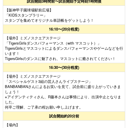
試合開始3時間前〜試合開始予定時刻1時間後
【阪神甲子園球場駅前広場】
「KIDSスタンプラリー」
スタンプを集めてオリジナル単語帳をゲットしよう！
16:10〜(20分程度)
【場外】ミズノスクエアステージ
「TigersGirlsダンスパフォーマンス（with マスコット）」
TigersGirlsとマスコットによるダンスパフォーマンスやゲームなどを行
います！
TigersGirlsのダンスに魅了され、マスコットに癒されてください！
16:30〜(30分程度)
【場外】ミズノスクエアステージ
「スペシャルゲスト3組の芸人さんライブステージ」
BANBANBANさんによるお笑いを見て、試合前に盛り上がっていきま
しょう！
※アイデンティティさん、R藤本さんは事情により、出演中止となりま
した。
何卒ご理解、ご了承の程お願い申し上げます。
試合開始約20分前
【場内】