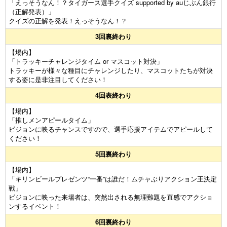
「えっそうなん！？タイガース選手クイズ supported by auじぶん銀行
（正解発表）」
クイズの正解を発表！えっそうなん！？
3回裏終わり
【場内】
「トラッキーチャレンジタイム or マスコット対決」
トラッキーが様々な種目にチャレンジしたり、マスコットたちが対決
する姿に是非注目してください！
4回表終わり
【場内】
「推しメンアピールタイム」
ビジョンに映るチャンスですので、選手応援アイテムでアピールして
ください！
5回裏終わり
【場内】
「キリンビールプレゼンツ“一番”は誰だ！ムチャぶりアクション王決定
戦」
ビジョンに映った来場者は、突然出される無理難題を直感でアクショ
ンするイベント！
6回裏終わり