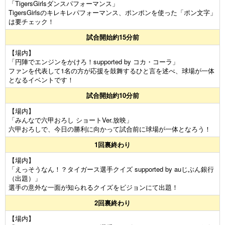
「TigersGirlsダンスパフォーマンス」
TigersGirlsのキレキレパフォーマンス、ポンポンを使った「ポン文字」
は要チェック！
試合開始約15分前
【場内】
「円陣でエンジンをかけろ！supported by コカ・コーラ」
ファンを代表して1名の方が応援を鼓舞するひと言を述べ、球場が一体
となるイベントです！
試合開始約10分前
【場内】
「みんなで六甲おろし ショートVer.放映」
六甲おろしで、今日の勝利に向かって試合前に球場が一体となろう！
1回裏終わり
【場内】
「えっそうなん！？タイガース選手クイズ supported by auじぶん銀行
（出題）」
選手の意外な一面が知られるクイズをビジョンにて出題！
2回裏終わり
【場内】