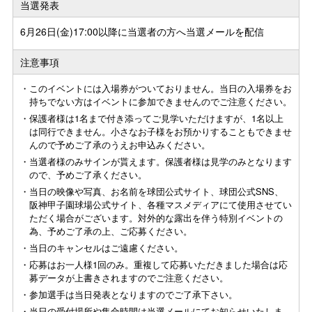
当選発表
6月26日(金)17:00以降に当選者の方へ当選メールを配信
注意事項
・このイベントには入場券がついておりません。当日の入場券をお
持ちでない方はイベントに参加できませんのでご注意ください。
・保護者様は1名まで付き添ってご見学いただけますが、1名以上
は同行できません。小さなお子様をお預かりすることもできませ
んので予めご了承のうえお申込みください。
・当選者様のみサインが貰えます。保護者様は見学のみとなります
ので、予めご了承ください。
・当日の映像や写真、お名前を球団公式サイト、球団公式SNS、
阪神甲子園球場公式サイト、各種マスメディアにて使用させてい
ただく場合がございます。対外的な露出を伴う特別イベントの
為、予めご了承の上、ご応募ください。
・当日のキャンセルはご遠慮ください。
・応募はお一人様1回のみ。重複して応募いただきました場合は応
募データが上書きされますのでご注意ください。
・参加選手は当日発表となりますのでご了承下さい。
・当日の受付場所や集合時間は当選メールにてお知らせいたしま