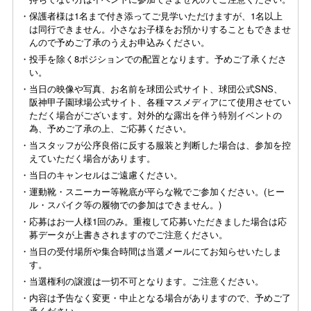
・保護者様は1名まで付き添ってご見学いただけますが、1名以上
は同行できません。小さなお子様をお預かりすることもできませ
んので予めご了承のうえお申込みください。
・投手を除く8ポジションでの配置となります。予めご了承くださ
い。
・当日の映像や写真、お名前を球団公式サイト、球団公式SNS、
阪神甲子園球場公式サイト、各種マスメディアにて使用させてい
ただく場合がございます。対外的な露出を伴う特別イベントの
為、予めご了承の上、ご応募ください。
・当スタッフが公序良俗に反する服装と判断した場合は、参加を控
えていただく場合があります。
・当日のキャンセルはご遠慮ください。
・運動靴・スニーカー等靴底が平らな靴でご参加ください。(ヒー
ル・スパイク等の履物での参加はできません。)
・応募はお一人様1回のみ。重複して応募いただきました場合は応
募データが上書きされますのでご注意ください。
・当日の受付場所や集合時間は当選メールにてお知らせいたしま
す。
・当選権利の譲渡は一切不可となります。ご注意ください。
・内容は予告なく変更・中止となる場合がありますので、予めご了
承ください。