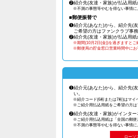
❷紹介先(友達・家族)が払込用紙
※不測の事態等やむを得ない事情に
■郵便振替で
❶紹介元(あなた)から、紹介先(
ご希望の方はファンクラブ事
❷紹介先(友達・家族)が払込用
※期間(10月2日(金))を過ぎま
※郵便局の貯金窓口営業時間中にお
❶紹介元(あなた)から、紹介先(
い。
※紹介コード(6桁または7桁)はマ
※ご紹介用払込用紙をご希望の方は
❷紹介先(友達・家族)がインタ
※ご紹介用払込用紙は「全国の郵便
※不測の事態等やむを得ない事情に
ローソ