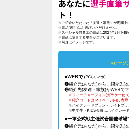
あなたに
選手直筆
ト！
※ご紹介いただいた「友達・家族」が期間中
※賞品(選手)はお選びいただけません。
※スペシャル特典②の賞品は2027年2月下旬
※賞品は変更する場合がございます。
※写真はイメージです。
※ローソ
■WEBで
(PC/スマホ)
❶紹介元(あなた)から、紹介先(
❷紹介先(友達・家族)がWEBで
※フィーチャーフォン(ガラケー)
※紹介コードはマイページ内に表示
※ハイグレードプラン・ライトプラ
※中学生・KIDS会員はハイグレ
■一軍公式戦主催試合開催球場で
❶紹介元(あなた)から、紹介先(