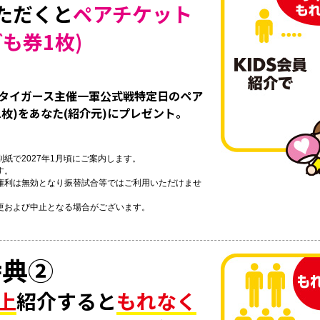
ただくと
ペアチケット
も券1枚)
神タイガース主催一軍公式戦特定日のペア
1枚)をあなた(紹介元)にプレゼント。
。
紙で2027年1月頃にご案内します。
す。
権利は無効となり振替試合等ではご利用いただけませ
更および中止となる場合がございます。
特典②
上
紹介すると
もれなく