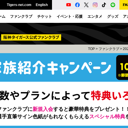
Tigers-net.com
English
ーム
ファンクラブ
チケット
イベント・応援
エンタメ
グッズ
ア
TOP
>
ファンクラブ
>
2
数やプランによって
特典いろ
ファンクラブに
新規入会
すると豪華特典をプレゼント！
選手直筆サイン色紙がもれなくもらえる
スペシャル特典