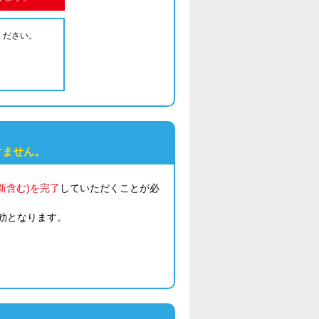
ください。
けません。
新含む)を完了
していただくことが必
効となります。