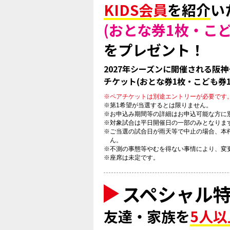
KIDS会員
を紹介
い
(おとな券1枚・こど
をプレゼント！
2027年シーズンに開催される阪
チケット(おとな券1枚・こども券
※ペアチケットは別途エントリーが必要です
※第1希望が当選するとは限りません。
※お申込み期間等の詳細はお申込可能な方に別
※対象試合は平日開催日の一部のみとなりま
※ご当選の試合日が雨天等で中止の場合、本
ん。
※不測の事態等やむを得ない事情により、変
※座席は未定です。
スペシャル
友達・家族を
5人以