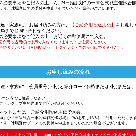
の必要事項をご記入の上、7月24日(金)以降の一軍公式戦主催試合
より、球場窓口での受付を中止させていただく場合がございます。
友達・家族)に、お届け済みの方は、
【ご紹介用払込用紙】
をお渡し
務局までお問い合わせください。
紙の必要事項をご記入の上、お近くの郵便局にて入会。
すとご紹介用払込用紙は使用できなくなりますのでご注意ください。
手続きください（ATMやゆうちょダイレクトでの受付はできません）。
お申し込みの流れ
友達・家族)に、会員番号(７桁)と紹介コード(6桁または7桁)また
イページ内でご確認ください。
ファンクラブ事務局までお問い合わせください。
ーネットまたは、ご紹介用払込用紙で入会。
局」か「主催試合一軍公式戦開催球場」でのお申し込みにご利用いただけま
より、球場受付ブースでの受付を中止させていただく場合がございます。
ン／ミニストップ店舗「Loppi」からのお申込みは本キャンペーン対象外とな