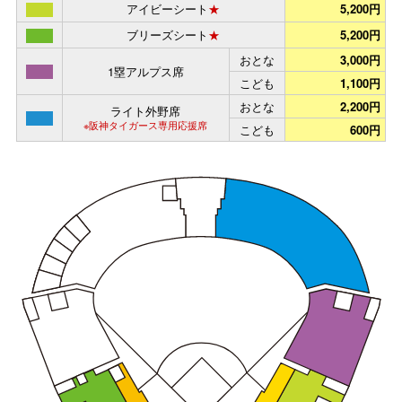
アイビーシート
★
5,200円
ブリーズシート
★
5,200円
おとな
3,000円
1塁アルプス席
こども
1,100円
おとな
2,200円
ライト外野席
※阪神タイガース専用応援席
こども
600円