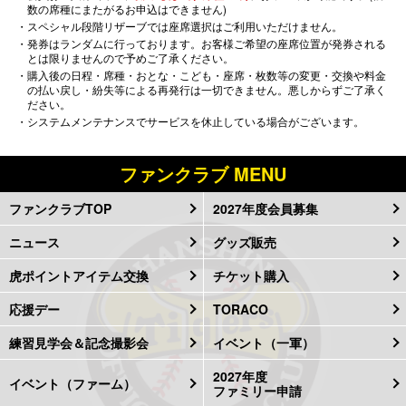
数の席種にまたがるお申込はできません)
・スペシャル段階リザーブでは座席選択はご利用いただけません。
・発券はランダムに行っております。お客様ご希望の座席位置が発券される
とは限りませんので予めご了承ください。
・購入後の日程・席種・おとな・こども・座席・枚数等の変更・交換や料金
の払い戻し・紛失等による再発行は一切できません。悪しからずご了承く
ださい。
・システムメンテナンスでサービスを休止している場合がございます。
ファンクラブ MENU
ファンクラブTOP
2027年度会員募集
ニュース
グッズ販売
虎ポイントアイテム交換
チケット購入
応援デー
TORACO
練習見学会＆記念撮影会
イベント（一軍）
2027年度
イベント（ファーム）
ファミリー申請