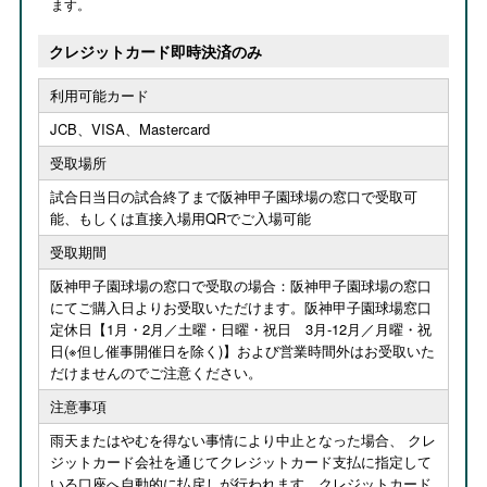
ます。
クレジットカード即時決済のみ
利用可能カード
JCB、VISA、Mastercard
受取場所
試合日当日の試合終了まで阪神甲子園球場の窓口で受取可
能、もしくは直接入場用QRでご入場可能
受取期間
阪神甲子園球場の窓口で受取の場合：阪神甲子園球場の窓口
にてご購入日よりお受取いただけます。阪神甲子園球場窓口
定休日【1月・2月／土曜・日曜・祝日 3月-12月／月曜・祝
日(※但し催事開催日を除く)】および営業時間外はお受取いた
だけませんのでご注意ください。
注意事項
雨天またはやむを得ない事情により中止となった場合、 クレ
ジットカード会社を通じてクレジットカード支払に指定して
いる口座へ自動的に払戻しが行われます。クレジットカード