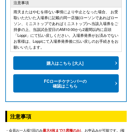
注意事項
雨天またはやむを得ない事情により中止となった場合、 お受
取いただいた入場券に記載の同一店舗(ローソンであればロー
ソン、ミニストップであればミニストップ)へ当該入場券をご
持参の上、当該試合翌日のAM10:00から2週間以内に店頭
「Loppi」にて払い戻しください。入場券発券がお済みでない
お客様は、Loppiにて入場券発券後に払い戻しのお手続きをお
願いいたします。
購入はこちら [大人]
FCローチケナンバーの
確認はこちら
注意事項
・会員お一人様1回のみ
最大4枚まで(1席種のみ)
、お申込みが可能です。(複