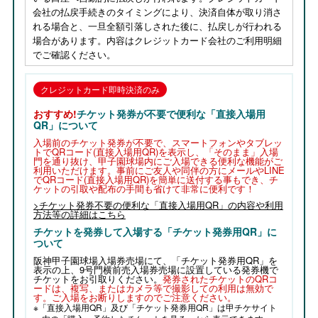
会社の払戻手続きのタイミングにより、決済自体が取り消さ
れる場合と、一旦全額引落しされた後に、払戻しが行われる
場合があります。内容はクレジットカード会社のご利用明細
でご確認ください。
クレジットカード即時決済のみ
おすすめ!
チケット発券が不要で便利な「直接入場用
QR」について
入場前のチケット発券が不要で、スマートフォンやタブレッ
トでQRコード(直接入場用QR)を表示し、「そのまま」入場
門を通り抜け、甲子園球場内にご入場できる便利な機能がご
利用いただけます。事前にご友人や同伴の方にメールやLINE
でQRコード(直接入場用QR)を簡単に送付する事もでき、チ
ケットの引取や配布の手間も省けて非常に便利です！
>チケット発券不要の便利な「直接入場用QR」の内容や利用
方法等の詳細はこちら
チケットを発券して入場する「チケット発券用QR」に
ついて
阪神甲子園球場入場券売場にて、「チケット発券用QR」を
表示の上、9号門横前売入場券売場に設置している発券機で
チケットをお引取りください。
発券されたチケットのQRコ
ードは、
複写、またはカメラ等で撮影しての利用は無効で
す。
ご入場をお断りしますのでご注意ください。
※「直接入場用QR」及び「チケット発券用QR」は甲チケサイト