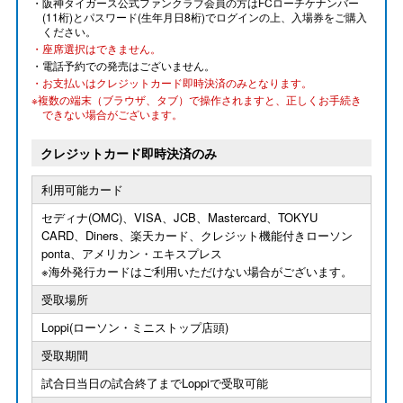
・阪神タイガース公式ファンクラブ会員の方はFCローチケナンバー
(11桁)とパスワード(生年月日8桁)でログインの上、入場券をご購入
ください。
・座席選択はできません。
・電話予約での発売はございません。
・お支払いはクレジットカード即時決済のみとなります。
※複数の端末（ブラウザ、タブ）で操作されますと、正しくお手続き
できない場合がございます。
クレジットカード即時決済のみ
利用可能カード
セディナ(OMC)、VISA、JCB、Mastercard、TOKYU
CARD、Diners、楽天カード、クレジット機能付きローソン
ponta、アメリカン・エキスプレス
※海外発行カードはご利用いただけない場合がございます。
受取場所
Loppi(ローソン・ミニストップ店頭)
受取期間
試合日当日の試合終了までLoppiで受取可能