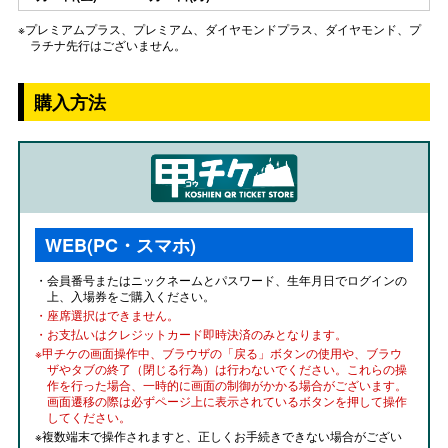
※プレミアムプラス、プレミアム、ダイヤモンドプラス、ダイヤモンド、プ
ラチナ先行はございません。
購入方法
WEB(PC・スマホ)
・会員番号またはニックネームとパスワード、生年月日でログインの
上、入場券をご購入ください。
・座席選択はできません。
・お支払いはクレジットカード即時決済のみとなります。
※甲チケの画面操作中、ブラウザの「戻る」ボタンの使用や、ブラウ
ザやタブの終了（閉じる行為）は行わないでください。これらの操
作を行った場合、一時的に画面の制御がかかる場合がございます。
画面遷移の際は必ずページ上に表示されているボタンを押して操作
してください。
※複数端末で操作されますと、正しくお手続きできない場合がござい