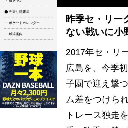
放送予定
先乗り情報局
昨季セ・リー
ポケットカレンダー
ない戦いに小
球場案内
2017年セ・リ
広島を、今季
子園で迎え撃つ
ム差をつけら
トレース独走