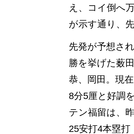
え、コイ倒へ万
が示す通り、
先発が予想され
勝を挙げた薮
恭、岡田。現在
8分5厘と好調
テン福留は、昨
25安打4本塁打