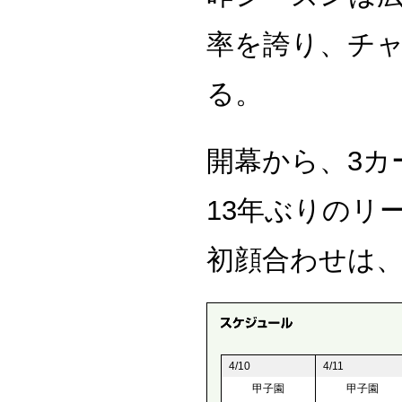
率を誇り、チ
る。
開幕から、3カ
13年ぶりのリ
初顔合わせは
4/10
4/11
甲子園
甲子園