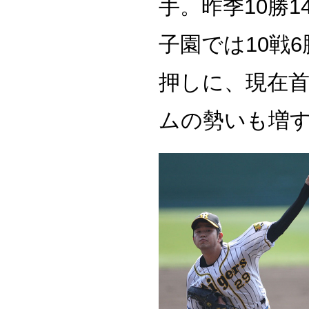
手。昨季10勝
子園では10戦
押しに、現在
ムの勢いも増