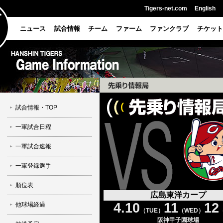
Tigers-net.com
English
ニュース
試合情報
チーム
ファーム
ファンクラブ
チケット
試合情報・TOP
一軍試合日程
一軍試合速報
一軍登録選手
順位表
広島東洋カープ
4.10
11
12
他球場経過
（TUE）
（WED）
阪神甲子園球場