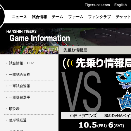
Tigers-net.com
English
ニュース
試合情報
チーム
ファーム
ファンクラブ
チケット
試合情報・TOP
一軍試合日程
一軍試合速報
一軍登録選手
順位表
他球場経過