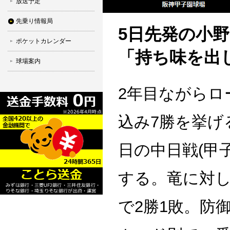
放送予定
先乗り情報局
5日先発の小
ポケットカレンダー
「持ち味を出
球場案内
2年目ながらロ
込み7勝を挙げ
日の中日戦(甲
する。竜に対し
で2勝1敗。防御