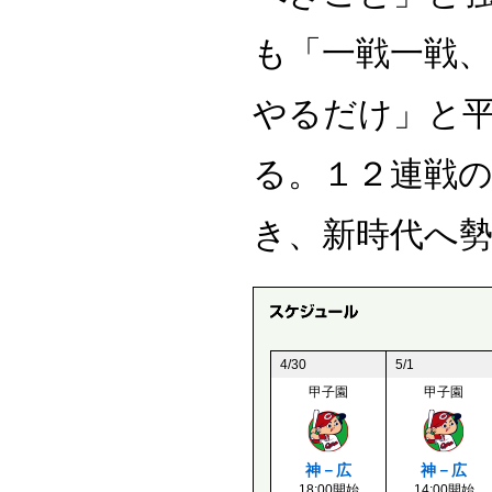
も「一戦一戦
やるだけ」と
る。１２連戦
き、新時代へ
4/30
5/1
甲子園
甲子園
神－広
神－広
18:00開始
14:00開始