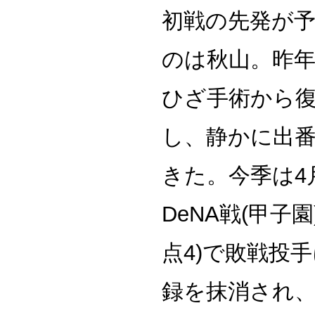
初戦の先発が
のは秋山。昨
ひざ手術から
し、静かに出
きた。今季は4
DeNA戦(甲子
点4)で敗戦投
録を抹消され