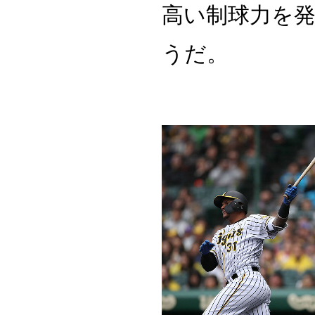
高い制球力を
うだ。