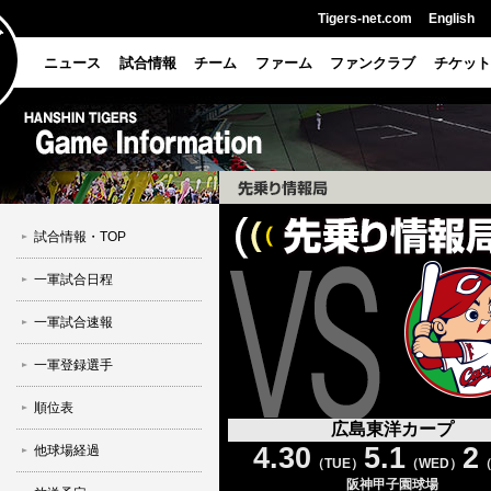
Tigers-net.com
English
ニュース
試合情報
チーム
ファーム
ファンクラブ
チケット
試合情報・TOP
一軍試合日程
一軍試合速報
一軍登録選手
順位表
広島東洋カープ
4.30
5.1
2
他球場経過
（TUE）
（WED）
（
阪神甲子園球場