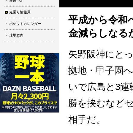
放送予定
先乗り情報局
平成から令和
ポケットカレンダー
金減らしなる
球場案内
矢野阪神にと
拠地・甲子園
いで広島と3連
勝を挟むなど
相手だ。