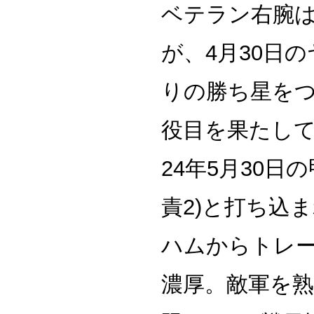
ベテラン右腕
が、4月30日
りの勝ち星をつ
役目を果たし
24年5月30日
責2)と打ち込
ハムからトレ
濃厚。敵軍を