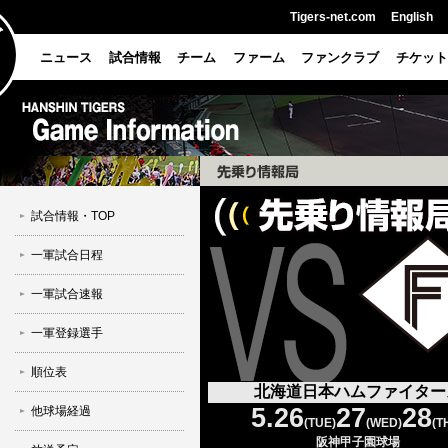
Tigers-net.com
English
ニュース
試合情報
チーム
ファーム
ファンクラブ
チケット
試合情報・TOP
一軍試合日程
一軍試合速報
一軍登録選手
順位表
北海道日本ハムファイター
5.26
27
28
他球場経過
(TUE)
(WED)
(T
阪神甲子園球場