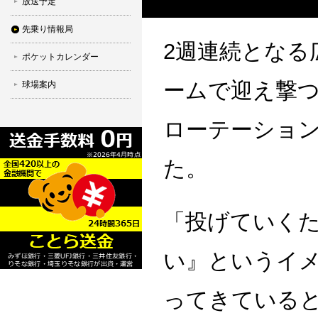
放送予定
先乗り情報局
2週連続となる
ポケットカレンダー
ームで迎え撃
球場案内
ローテーショ
た。
「投げていく
い』というイ
ってきている