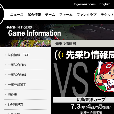
Tigers-net.com
English
ニュース
試合情報
チーム
ファーム
ファンクラブ
チケット
試合情報・TOP
一軍試合日程
一軍試合速報
一軍登録選手
順位表
広島東洋カープ
7.3
4
5
他球場経過
(FRI)
(SAT)
(SUN)
阪神甲子園球場