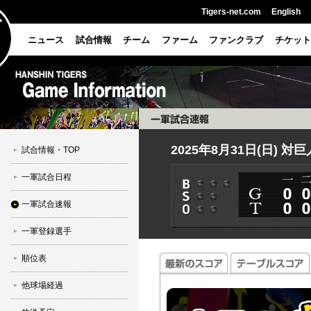
Tigers-net.com
English
ニュース
試合情報
チーム
ファーム
ファンクラブ
チケット
2025年8月31日(日) 対
試合情報・TOP
一軍試合日程
一軍試合速報
一軍登録選手
順位表
他球場経過