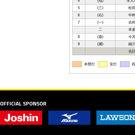
4
(指)
李大
5
(三)
松
6
(右)
中
7
(一)
吉
二
本
8
(遊)
今
9
(捕)
細
合
本塁打
安打
OFFICIAL SPONSOR