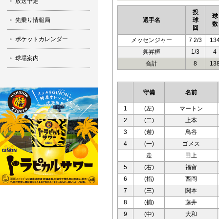
放送予定
投
球
先乗り情報局
選手名
球
数
回
ポケットカレンダー
メッセンジャー
7 2/3
13
呉昇桓
1/3
4
球場案内
合計
8
13
守備
名前
1
(左)
マートン
2
(二)
上本
3
(遊)
鳥谷
4
(一)
ゴメス
走
田上
5
(右)
福留
6
(指)
西岡
7
(三)
関本
8
(捕)
藤井
9
(中)
大和