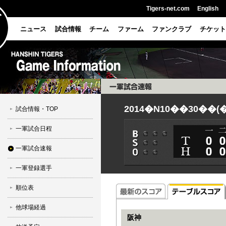
Tigers-net.com
English
ニュース
試合情報
チーム
ファーム
ファンクラブ
チケット
2014�N10��30��(
試合情報・TOP
一軍試合日程
一軍試合速報
一軍登録選手
順位表
他球場経過
阪神