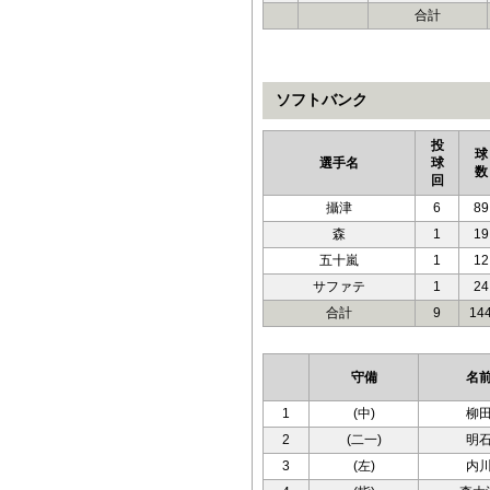
合計
ソフトバンク
投
球
選手名
球
数
回
攝津
6
89
森
1
19
五十嵐
1
12
サファテ
1
24
合計
9
14
守備
名
1
(中)
柳
2
(二一)
明
3
(左)
内