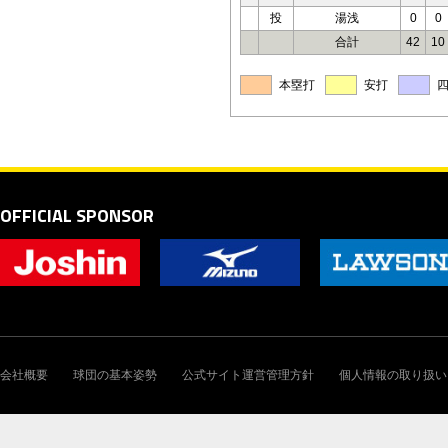
投
湯浅
0
0
合計
42
10
本塁打
安打
OFFICIAL SPONSOR
会社概要
球団の基本姿勢
公式サイト運営管理方針
個人情報の取り扱い