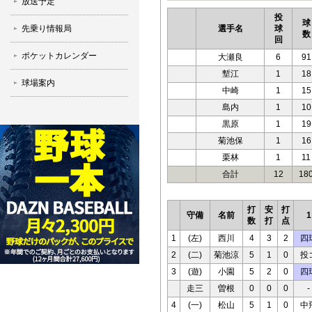
放送予定
投
球
先乗り情報局
選手名
球
数
回
ポケットカレンダー
大瀬良
6
91
塹江
1
18
球場案内
中崎
1
15
島内
1
10
黒原
1
19
菊池保
1
16
栗林
1
11
合計
12
18
打
安
打
守備
名前
1
数
打
点
1
(左)
西川
4
3
2
四
2
(二)
菊池涼
5
1
0
投
3
(遊)
小園
5
2
0
四
走三
曽根
0
0
0
-
4
(一)
松山
5
1
0
中