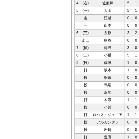
4
(右)
佐藤輝
5
1
5
(一)
大山
5
1
走
江越
0
0
一
山本
0
0
6
(三)
糸原
3
2
走三
熊谷
0
0
7
(捕)
梅野
3
0
8
(二)
小幡
5
1
9
(投)
藤浪
1
0
打
坂本
1
0
投
桐敷
0
0
投
馬場
0
0
投
浜地
0
0
打
木浪
1
1
投
小川
0
0
打
ロハス・ジュニア
1
1
投
アルカンタラ
0
0
投
岩崎
0
0
打
豊田
1
0