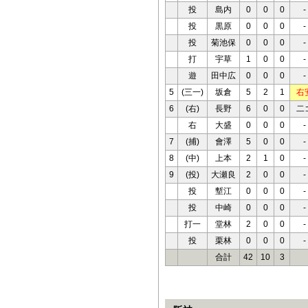
投
島内
0
0
0
-
投
黒原
0
0
0
-
投
菊池保
0
0
0
-
打
宇草
1
0
0
-
遊
田中広
0
0
0
-
5
(三一)
坂倉
5
2
1
右
6
(右)
長野
6
0
0
二
右
大盛
0
0
0
-
7
(捕)
會澤
5
0
0
-
8
(中)
上本
2
1
0
-
9
(投)
大瀬良
2
0
0
-
投
塹江
0
0
0
-
投
中崎
0
0
0
-
打一
堂林
2
0
0
-
投
栗林
0
0
0
-
合計
42
10
3