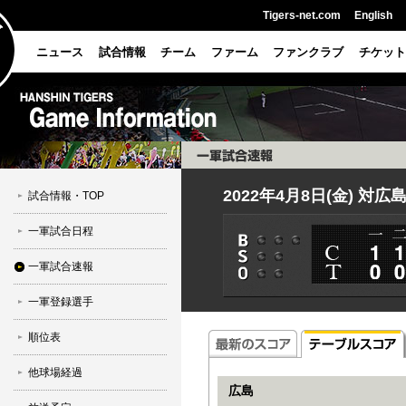
Tigers-net.com
English
ニュース
試合情報
チーム
ファーム
ファンクラブ
チケット
2022年4月8日(金) 対広
試合情報・TOP
一軍試合日程
一軍試合速報
一軍登録選手
順位表
他球場経過
広島