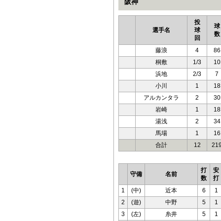
阪神
投
球
選手名
球
数
回
藤浪
4
86
桐敷
1/3
10
浜地
2/3
7
小川
1
18
アルカンタラ
2
30
岩崎
1
18
湯浅
2
34
馬場
1
16
合計
12
21
打
安
守備
名前
数
打
1
(中)
近本
6
1
2
(遊)
中野
5
1
3
(左)
糸井
5
1