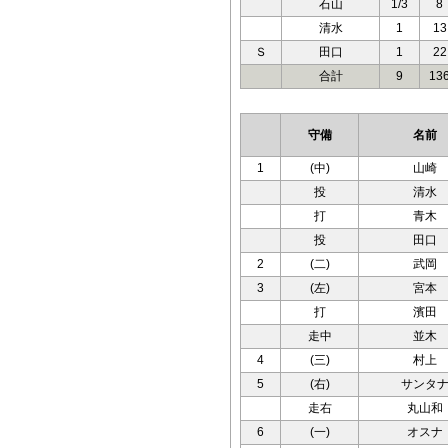
石山
1/3
8
清水
1
13
Ｓ
田口
1
22
合計
9
13
守備
名前
1
(中)
山崎
投
清水
打
青木
投
田口
2
(二)
武岡
3
(左)
宮本
打
濱田
走中
並木
4
(三)
村上
5
(右)
サンタ
走右
丸山和
6
(一)
オスナ