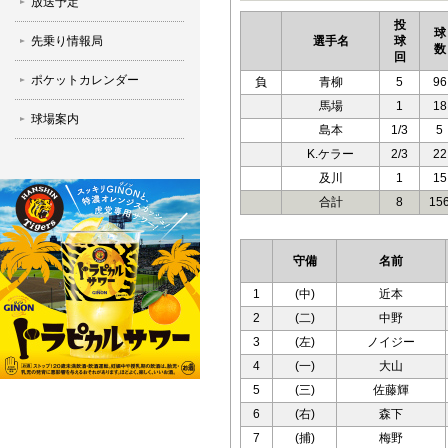
放送予定
投
球
先乗り情報局
選手名
球
数
回
ポケットカレンダー
負
青柳
5
96
馬場
1
18
球場案内
島本
1/3
5
K.ケラー
2/3
22
及川
1
15
合計
8
15
守備
名前
1
(中)
近本
2
(二)
中野
3
(左)
ノイジー
4
(一)
大山
5
(三)
佐藤輝
6
(右)
森下
7
(捕)
梅野