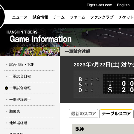
Tigers-net.com
English
ニュース
試合情報
チーム
ファーム
ファンクラブ
チケット
2023年7月22日(土) 対
試合情報・TOP
一軍試合日程
一軍試合速報
一軍登録選手
順位表
他球場経過
阪神