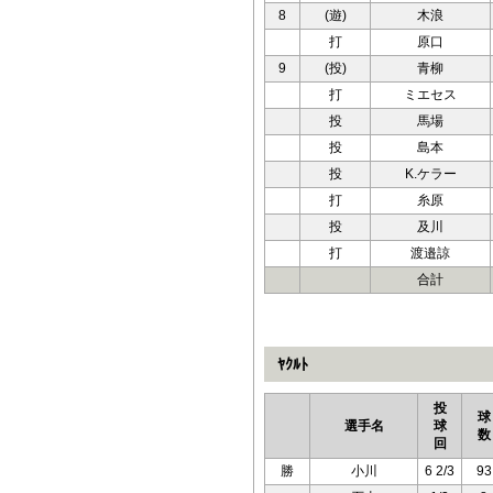
8
(遊)
木浪
打
原口
9
(投)
青柳
打
ミエセス
投
馬場
投
島本
投
K.ケラー
打
糸原
投
及川
打
渡邉諒
合計
ﾔｸﾙﾄ
投
球
選手名
球
数
回
勝
小川
6 2/3
93