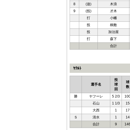
8
(遊)
木浪
9
(投)
才木
打
小幡
投
桐敷
投
加治屋
打
森下
合計
ﾔｸﾙﾄ
投
球
選手名
球
数
回
勝
ヤフーレ
5 2/3
10
石山
1 1/3
15
大西
1
17
Ｓ
清水
1
14
合計
9
14