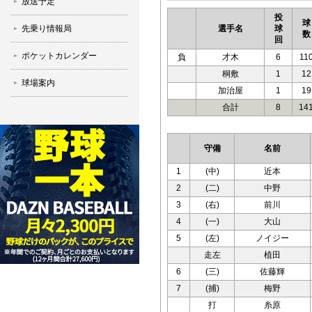
放送予定
投
球
先乗り情報局
選手名
球
数
回
ポケットカレンダー
負
才木
6
11
桐敷
1
12
球場案内
加治屋
1
19
合計
8
14
守備
名前
1
(中)
近本
2
(二)
中野
3
(右)
前川
4
(一)
大山
5
(左)
ノイジー
走左
植田
6
(三)
佐藤輝
7
(捕)
梅野
打
糸原