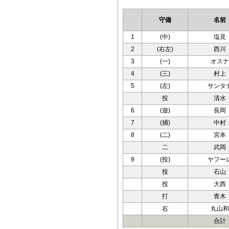
守備
名前
1
(中)
塩見
2
(右左)
西川
3
(一)
オスナ
4
(三)
村上
5
(左)
サンタ
投
清水
6
(遊)
長岡
7
(捕)
中村
8
(二)
宮本
二
武岡
9
(投)
ヤフー
投
石山
投
大西
打
青木
右
丸山和
合計