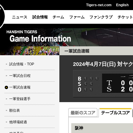
Tigers-net.com
English
ニュース
試合情報
チーム
ファーム
ファンクラブ
チケット
2024年4月7日(日) 対ヤ
試合情報・TOP
一軍試合日程
一軍試合速報
一軍登録選手
順位表
他球場経過
阪神