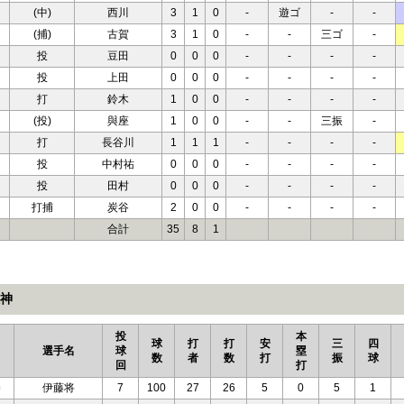
(中)
西川
3
1
0
-
遊ゴ
-
-
(捕)
古賀
3
1
0
-
-
三ゴ
-
投
豆田
0
0
0
-
-
-
-
投
上田
0
0
0
-
-
-
-
打
鈴木
1
0
0
-
-
-
-
(投)
與座
1
0
0
-
-
三振
-
打
長谷川
1
1
1
-
-
-
-
投
中村祐
0
0
0
-
-
-
-
投
田村
0
0
0
-
-
-
-
打捕
炭谷
2
0
0
-
-
-
-
合計
35
8
1
神
投
本
球
打
打
安
三
四
選手名
球
塁
数
者
数
打
振
球
回
打
勝
伊藤将
7
100
27
26
5
0
5
1