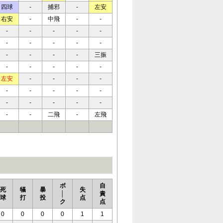
四球
-
捕邪
-
左安
右安
-
中飛
-
-
-
-
-
-
-
-
-
-
-
-
-
-
-
-
三振
-
-
-
-
-
左安
-
-
-
-
-
-
-
-
-
-
-
-
-
-
-
-
二飛
-
左飛
ボ
自
死
犠
暴
失
│
責
球
打
投
点
ク
点
0
0
0
0
1
1