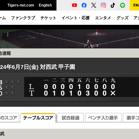
Tigers-net.com
English
ーム
ファンクラブ
チケット
イベント・応援
エンタメ
グッズ
ア
024年6月7日(金) 対西武 甲子園
武