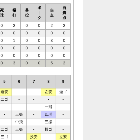
ボ
自
死
犠
暴
失
│
責
球
打
投
点
ク
点
0
2
0
0
2
2
0
0
0
0
0
0
0
1
0
0
3
0
0
0
0
0
0
0
0
0
0
0
0
0
0
3
0
0
5
2
5
6
7
8
9
遊安
-
-
左安
遊ゴ
二ゴ
-
-
-
-
-
-
-
一飛
-
-
三振
-
四球
-
-
中飛
-
三振
-
二ゴ
三振
-
投ゴ
-
三ゴ
-
投安
-
左安