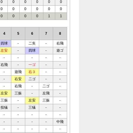
0
0
0
0
0
0
0
0
0
0
0
0
0
0
0
0
1
1
4
5
6
7
8
四球
-
二失
-
右飛
左安
-
四球
-
遊ゴ
-
-
-
-
-
右飛
-
一ゴ
-
-
-
遊飛
右３
-
-
-
右安
二ゴ
-
-
-
右飛
-
二ゴ
-
左安
三振
-
左飛
-
三振
-
左安
三振
-
投犠
-
三犠
-
-
-
-
-
-
-
-
-
-
-
中飛
-
-
-
-
-