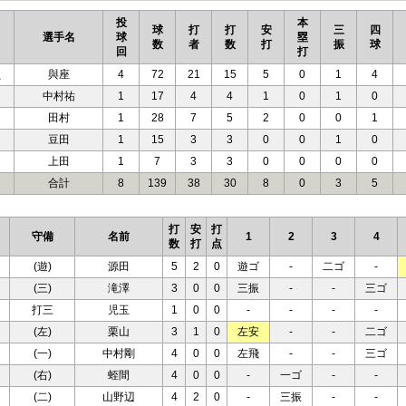
投
本
球
打
打
安
三
四
選手名
球
塁
数
者
数
打
振
球
回
打
負
與座
4
72
21
15
5
0
1
4
中村祐
1
17
4
4
1
0
1
0
田村
1
28
7
5
2
0
0
1
豆田
1
15
3
3
0
0
1
0
上田
1
7
3
3
0
0
0
0
合計
8
139
38
30
8
0
3
5
打
安
打
守備
名前
1
2
3
4
数
打
点
(遊)
源田
5
2
0
遊ゴ
-
二ゴ
-
(三)
滝澤
3
0
0
三振
-
-
三ゴ
打三
児玉
1
0
0
-
-
-
-
(左)
栗山
3
1
0
左安
-
-
二ゴ
(一)
中村剛
4
0
0
左飛
-
-
三ゴ
(右)
蛭間
4
0
0
-
一ゴ
-
-
(二)
山野辺
4
2
0
-
三振
-
-