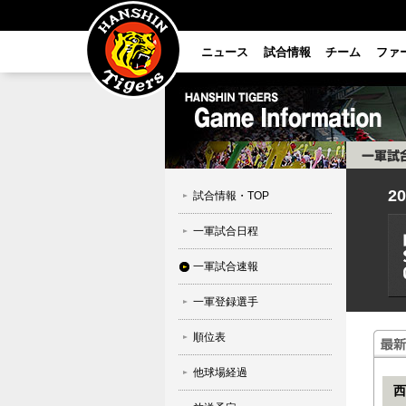
ニュース
試合情報
チーム
ファ
2
試合情報・TOP
一軍試合日程
一軍試合速報
一軍登録選手
順位表
他球場経過
西