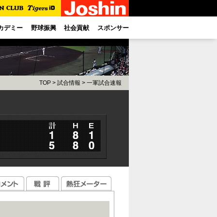
カデミー
野球振興
社会貢献
スポンサー
TOP
>
試合情報
>
一軍試合速報