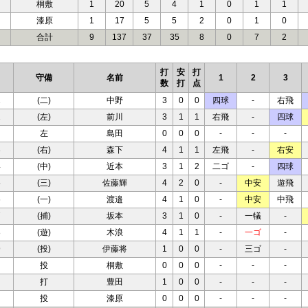
桐敷
1
20
5
4
1
0
1
1
漆原
1
17
5
5
2
0
1
0
合計
9
137
37
35
8
0
7
2
打
安
打
守備
名前
1
2
3
数
打
点
1
(二)
中野
3
0
0
四球
-
右飛
2
(左)
前川
3
1
1
右飛
-
四球
左
島田
0
0
0
-
-
-
3
(右)
森下
4
1
1
左飛
-
右安
4
(中)
近本
3
1
2
二ゴ
-
四球
5
(三)
佐藤輝
4
2
0
-
中安
遊飛
6
(一)
渡邉
4
1
0
-
中安
中飛
7
(捕)
坂本
3
1
0
-
一犠
-
8
(遊)
木浪
4
1
1
-
一ゴ
-
9
(投)
伊藤将
1
0
0
-
三ゴ
-
投
桐敷
0
0
0
-
-
-
打
豊田
1
0
0
-
-
-
投
漆原
0
0
0
-
-
-