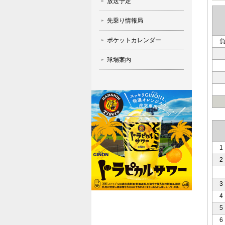
放送予定
先乗り情報局
ポケットカレンダー
球場案内
1
2
3
4
5
6