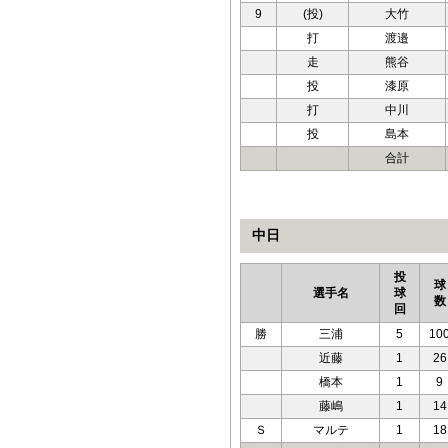
9
(投)
大竹
打
渡邉
走
熊谷
投
漆原
打
中川
投
島本
合計
中日
投
球
選手名
球
数
回
勝
三浦
5
10
近藤
1
26
橋本
1
9
藤嶋
1
14
Ｓ
マルテ
1
18