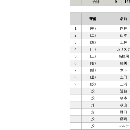
合計
9
16
守備
名前
1
(中)
岡林
2
(二)
山本
3
(左)
上林
4
(一)
カリス
5
(三)
高橋周
6
(右)
細川
7
(捕)
木下
8
(遊)
土田
9
(投)
三浦
投
近藤
投
橋本
打
板山
走
樋口
投
藤嶋
投
マルテ