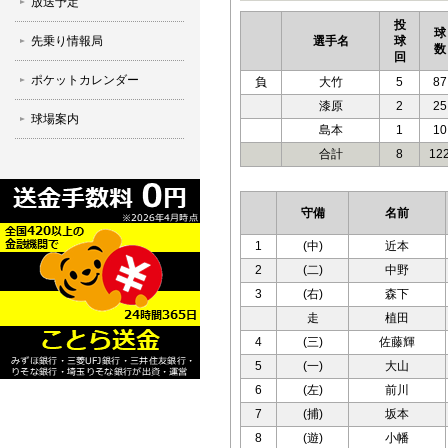
放送予定
投
球
先乗り情報局
選手名
球
数
回
ポケットカレンダー
負
大竹
5
87
漆原
2
25
球場案内
島本
1
10
合計
8
12
守備
名前
1
(中)
近本
2
(二)
中野
3
(右)
森下
走
植田
4
(三)
佐藤輝
5
(一)
大山
6
(左)
前川
7
(捕)
坂本
8
(遊)
小幡