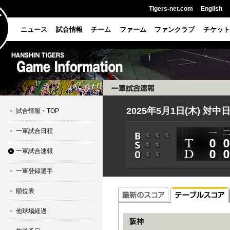
Tigers-net.com
English
ニュース
試合情報
チーム
ファーム
ファンクラブ
チケット
2025年5月1日(木) 対
試合情報・TOP
一軍試合日程
一軍試合速報
一軍登録選手
順位表
他球場経過
阪神