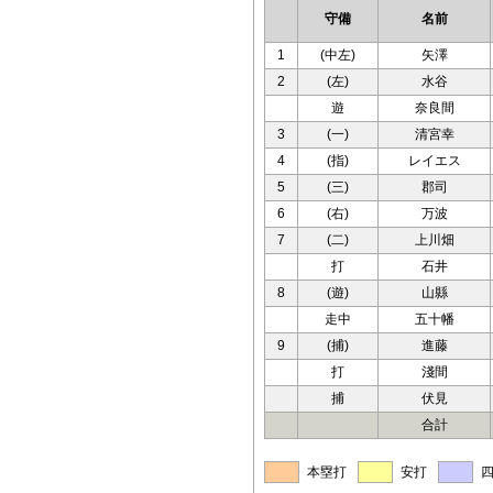
守備
名前
1
(中左)
矢澤
2
(左)
水谷
遊
奈良間
3
(一)
清宮幸
4
(指)
レイエス
5
(三)
郡司
6
(右)
万波
7
(二)
上川畑
打
石井
8
(遊)
山縣
走中
五十幡
9
(捕)
進藤
打
淺間
捕
伏見
合計
本塁打
安打