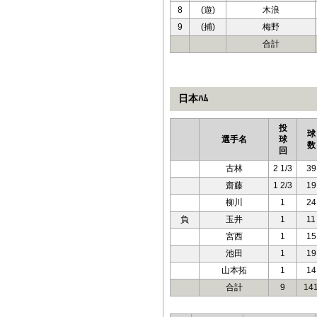
8
(遊)
木浪
9
(捕)
梅野
合計
日本ﾊﾑ
投
球
選手名
球
数
回
古林
2 1/3
39
齋藤
1 2/3
19
柳川
1
24
負
玉井
1
11
宮西
1
15
池田
1
19
山本拓
1
14
合計
9
14