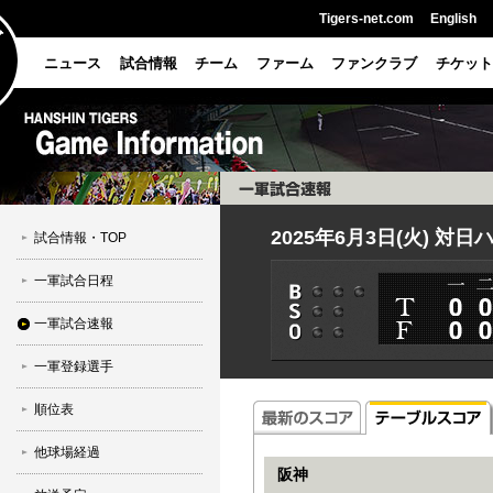
Tigers-net.com
English
ニュース
試合情報
チーム
ファーム
ファンクラブ
チケット
2025年6月3日(火) 対
試合情報・TOP
一軍試合日程
一軍試合速報
一軍登録選手
順位表
他球場経過
阪神