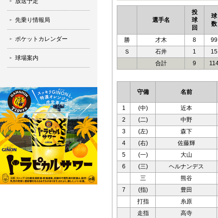
放送予定
投
球
先乗り情報局
選手名
球
数
回
ポケットカレンダー
勝
才木
8
99
Ｓ
石井
1
15
球場案内
合計
9
11
守備
名前
1
(中)
近本
2
(二)
中野
3
(左)
森下
4
(右)
佐藤輝
5
(一)
大山
6
(三)
ヘルナンデス
三
熊谷
7
(指)
豊田
打指
糸原
走指
高寺