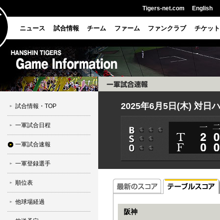
Tigers-net.com
English
ニュース
試合情報
チーム
ファーム
ファンクラブ
チケット
2025年6月5日(木) 対
試合情報・TOP
一軍試合日程
一軍試合速報
一軍登録選手
順位表
他球場経過
阪神