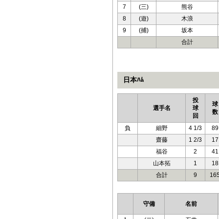
7
(三)
熊谷
8
(遊)
木浪
9
(捕)
坂本
合計
日本ﾊﾑ
投
球
選手名
球
数
回
負
細野
4 1/3
89
齋藤
1 2/3
17
福谷
2
41
山本拓
1
18
合計
9
16
守備
名前