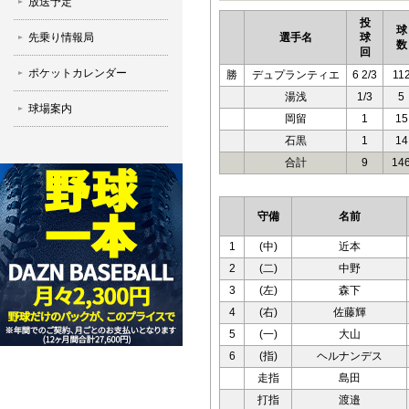
放送予定
投
球
先乗り情報局
選手名
球
数
回
ポケットカレンダー
勝
デュプランティエ
6 2/3
11
湯浅
1/3
5
球場案内
岡留
1
15
石黒
1
14
合計
9
14
守備
名前
1
(中)
近本
2
(二)
中野
3
(左)
森下
4
(右)
佐藤輝
5
(一)
大山
6
(指)
ヘルナンデス
走指
島田
打指
渡邉