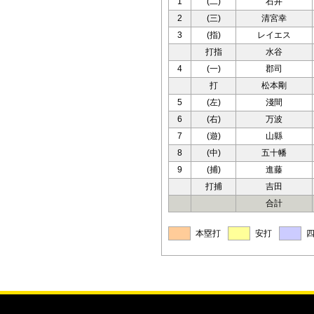
1
(二)
石井
2
(三)
清宮幸
3
(指)
レイエス
打指
水谷
4
(一)
郡司
打
松本剛
5
(左)
淺間
6
(右)
万波
7
(遊)
山縣
8
(中)
五十幡
9
(捕)
進藤
打捕
吉田
合計
本塁打
安打