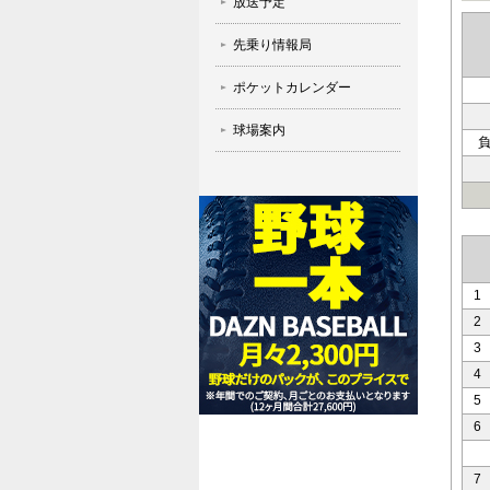
放送予定
先乗り情報局
ポケットカレンダー
球場案内
1
2
3
4
5
6
7