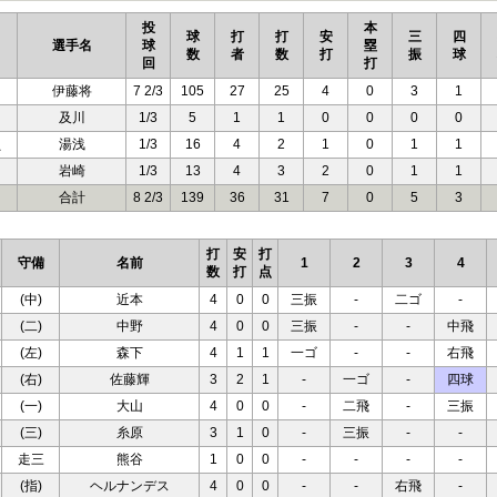
投
本
球
打
打
安
三
四
選手名
球
塁
数
者
数
打
振
球
回
打
伊藤将
7 2/3
105
27
25
4
0
3
1
及川
1/3
5
1
1
0
0
0
0
負
湯浅
1/3
16
4
2
1
0
1
1
岩崎
1/3
13
4
3
2
0
1
1
合計
8 2/3
139
36
31
7
0
5
3
打
安
打
守備
名前
1
2
3
4
数
打
点
(中)
近本
4
0
0
三振
-
二ゴ
-
(二)
中野
4
0
0
三振
-
-
中飛
(左)
森下
4
1
1
一ゴ
-
-
右飛
(右)
佐藤輝
3
2
1
-
一ゴ
-
四球
(一)
大山
4
0
0
-
二飛
-
三振
(三)
糸原
3
1
0
-
三振
-
-
走三
熊谷
1
0
0
-
-
-
-
(指)
ヘルナンデス
4
0
0
-
-
右飛
-