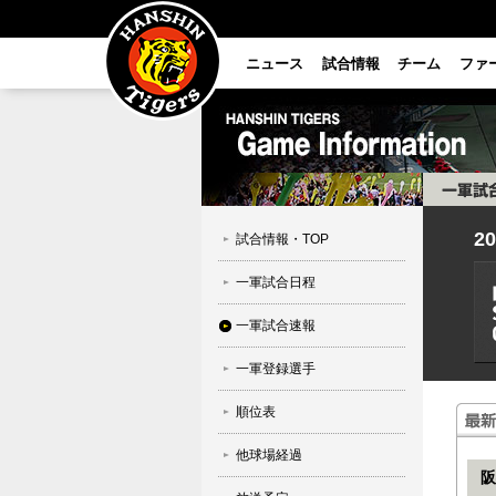
ニュース
試合情報
チーム
ファ
2
試合情報・TOP
一軍試合日程
一軍試合速報
一軍登録選手
順位表
他球場経過
阪