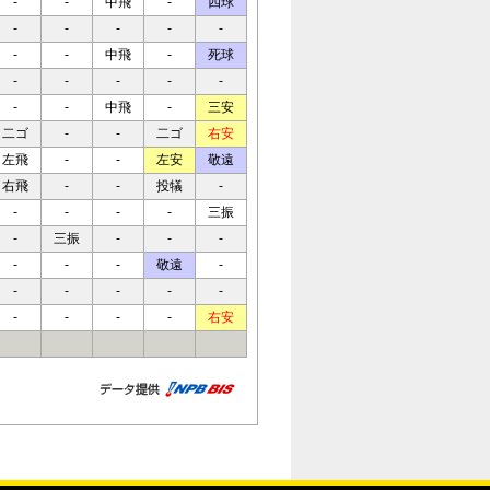
-
-
中飛
-
四球
-
-
-
-
-
-
-
中飛
-
死球
-
-
-
-
-
-
-
中飛
-
三安
二ゴ
-
-
二ゴ
右安
左飛
-
-
左安
敬遠
右飛
-
-
投犠
-
-
-
-
-
三振
-
三振
-
-
-
-
-
-
敬遠
-
-
-
-
-
-
-
-
-
-
右安