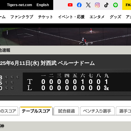
Tigers-net.com
English
ーム
ファンクラブ
チケット
イベント・応援
エンタメ
グッズ
ア
025年6月11日(水) 対西武 ベルーナドーム
神