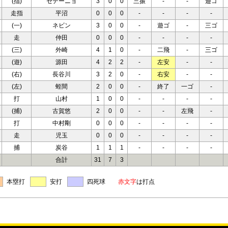
(指)
セデーニョ
3
0
0
三振
-
-
遊ゴ
走指
平沼
0
0
0
-
-
-
-
(一)
ネビン
3
0
0
-
遊ゴ
-
三ゴ
走
仲田
0
0
0
-
-
-
-
(三)
外崎
4
1
0
-
二飛
-
三ゴ
(遊)
源田
4
2
2
-
左安
-
-
(右)
長谷川
3
2
0
-
右安
-
-
(左)
蛭間
2
0
0
-
終了
一ゴ
-
打
山村
1
0
0
-
-
-
-
(捕)
古賀悠
2
0
0
-
-
左飛
-
打
中村剛
0
0
0
-
-
-
-
走
児玉
0
0
0
-
-
-
-
捕
炭谷
1
1
1
-
-
-
-
合計
31
7
3
本塁打
安打
四死球
赤文字
は打点