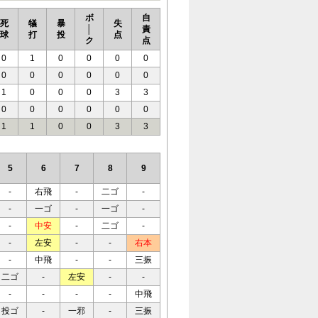
ボ
自
死
犠
暴
失
│
責
球
打
投
点
ク
点
0
1
0
0
0
0
0
0
0
0
0
0
1
0
0
0
3
3
0
0
0
0
0
0
1
1
0
0
3
3
5
6
7
8
9
-
右飛
-
二ゴ
-
-
一ゴ
-
一ゴ
-
-
中安
-
二ゴ
-
-
左安
-
-
右本
-
中飛
-
-
三振
二ゴ
-
左安
-
-
-
-
-
-
中飛
投ゴ
-
一邪
-
三振