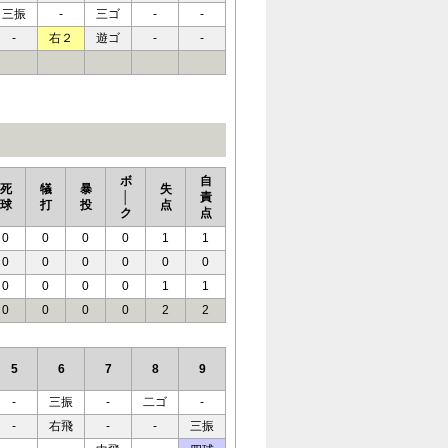
三振
-
三ゴ
-
-
-
右２
遊ゴ
-
-
ボ
自
死
犠
暴
失
│
責
球
打
投
点
ク
点
0
0
0
0
1
1
0
0
0
0
0
0
0
0
0
0
1
1
0
0
0
0
2
2
5
6
7
8
9
-
三振
-
二ゴ
-
-
右飛
-
-
三振