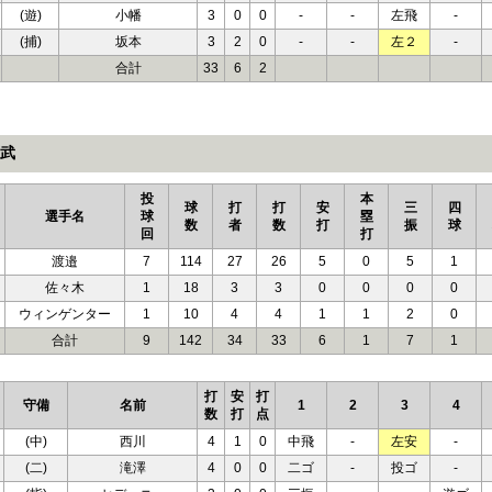
(遊)
小幡
3
0
0
-
-
左飛
-
(捕)
坂本
3
2
0
-
-
左２
-
合計
33
6
2
武
投
本
球
打
打
安
三
四
選手名
球
塁
数
者
数
打
振
球
回
打
渡邉
7
114
27
26
5
0
5
1
佐々木
1
18
3
3
0
0
0
0
ウィンゲンター
1
10
4
4
1
1
2
0
合計
9
142
34
33
6
1
7
1
打
安
打
守備
名前
1
2
3
4
数
打
点
(中)
西川
4
1
0
中飛
-
左安
-
(二)
滝澤
4
0
0
二ゴ
-
投ゴ
-