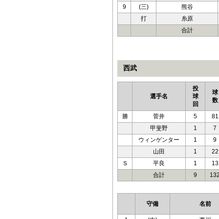
9
(三)
熊谷
打
糸原
合計
西武
投
球
選手名
球
数
回
勝
菅井
5
81
甲斐野
1
7
ウィンゲンター
1
9
山田
1
22
Ｓ
平良
1
13
合計
9
13
守備
名前