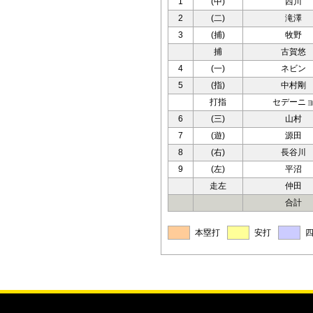
1
(中)
西川
2
(二)
滝澤
3
(捕)
牧野
捕
古賀悠
4
(一)
ネビン
5
(指)
中村剛
打指
セデーニ
6
(三)
山村
7
(遊)
源田
8
(右)
長谷川
9
(左)
平沼
走左
仲田
合計
本塁打
安打