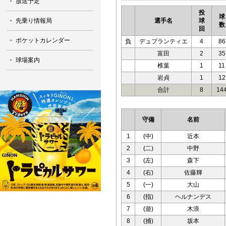
放送予定
投
球
先乗り情報局
選手名
球
数
回
ポケットカレンダー
負
デュプランティエ
4
86
富田
2
35
球場案内
椎葉
1
11
岩貞
1
12
合計
8
14
守備
名前
1
(中)
近本
2
(二)
中野
3
(左)
森下
4
(右)
佐藤輝
5
(一)
大山
6
(指)
ヘルナンデス
7
(遊)
木浪
8
(捕)
坂本