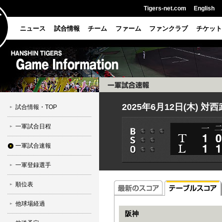
Tigers-net.com
English
ニュース
試合情報
チーム
ファーム
ファンクラブ
チケット
2025年6月12日(木) 
試合情報・TOP
一軍試合日程
一軍試合速報
一軍登録選手
順位表
他球場経過
阪神