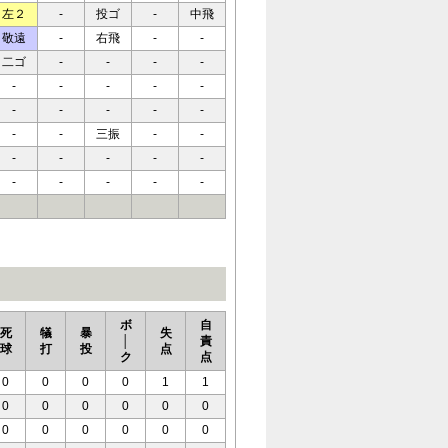
左２
-
投ゴ
-
中飛
敬遠
-
右飛
-
-
二ゴ
-
-
-
-
-
-
-
-
-
-
-
-
-
-
-
-
三振
-
-
-
-
-
-
-
-
-
-
-
-
ボ
自
死
犠
暴
失
│
責
球
打
投
点
ク
点
0
0
0
0
1
1
0
0
0
0
0
0
0
0
0
0
0
0