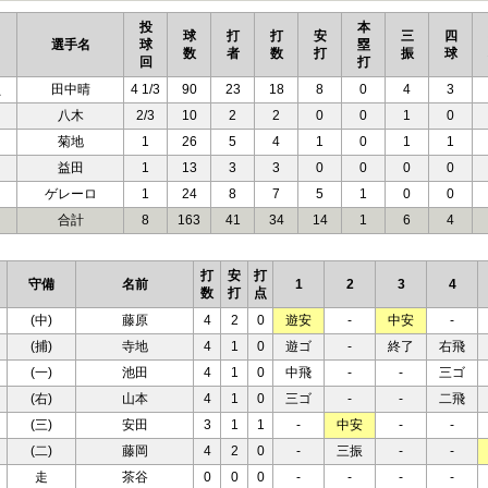
投
本
球
打
打
安
三
四
選手名
球
塁
数
者
数
打
振
球
回
打
負
田中晴
4 1/3
90
23
18
8
0
4
3
八木
2/3
10
2
2
0
0
1
0
菊地
1
26
5
4
1
0
1
1
益田
1
13
3
3
0
0
0
0
ゲレーロ
1
24
8
7
5
1
0
0
合計
8
163
41
34
14
1
6
4
打
安
打
守備
名前
1
2
3
4
数
打
点
(中)
藤原
4
2
0
遊安
-
中安
-
(捕)
寺地
4
1
0
遊ゴ
-
終了
右飛
(一)
池田
4
1
0
中飛
-
-
三ゴ
(右)
山本
4
1
0
三ゴ
-
-
二飛
(三)
安田
3
1
1
-
中安
-
-
(二)
藤岡
4
2
0
-
三振
-
-
走
茶谷
0
0
0
-
-
-
-