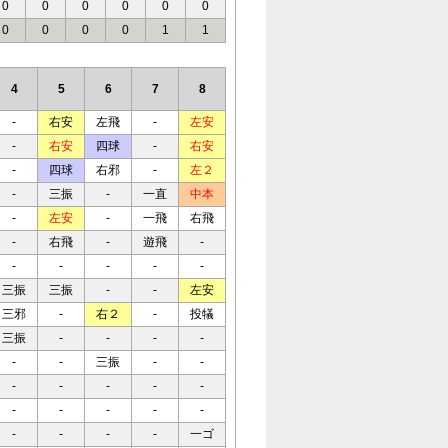
0
0
0
0
0
0
0
0
0
0
1
1
4
5
6
7
8
-
右安
左飛
-
左安
-
右安
四球
-
右安
-
四球
右邪
-
左２
-
三振
-
一直
中本
-
左安
-
一飛
右飛
-
右飛
-
遊飛
-
-
-
-
-
-
三振
三振
-
-
左安
三邪
-
右２
-
投犠
三振
-
-
-
-
-
-
三振
-
-
-
-
-
-
-
-
-
-
-
-
-
-
-
-
一ゴ