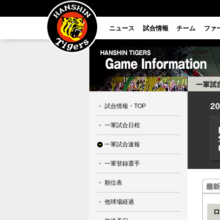
ニュース
試合情報
チーム
ファ
2
試合情報・TOP
一軍試合日程
一軍試合速報
一軍登録選手
順位表
他球場経過
ロ