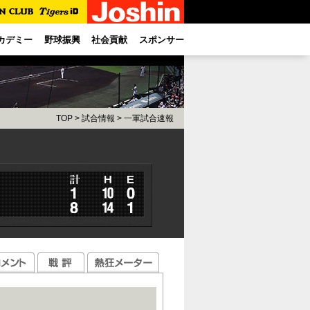
カデミー
野球振興
社会貢献
スポンサー
TOP
>
試合情報
>
一軍試合速報