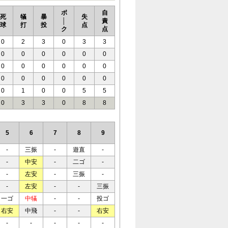
ボ
自
死
犠
暴
失
│
責
球
打
投
点
ク
点
0
2
3
0
3
3
0
0
0
0
0
0
0
0
0
0
0
0
0
0
0
0
0
0
0
1
0
0
5
5
0
3
3
0
8
8
5
6
7
8
9
-
三振
-
遊直
-
-
中安
-
二ゴ
-
-
左安
-
三振
-
-
左安
-
-
三振
一ゴ
中犠
-
-
投ゴ
右安
中飛
-
-
右安
-
-
-
-
-