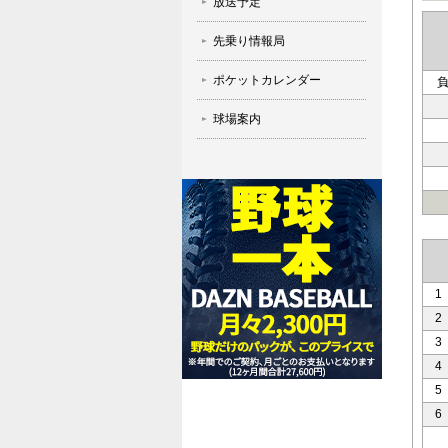
放送予定
先乗り情報局
ポケットカレンダー
球場案内
1
2
3
4
5
6