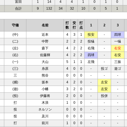
富田
1
14
4
4
1
0
1
0
合計
9
132
34
32
10
0
5
1
打
安
打
守備
名前
1
2
3
数
打
点
(中)
近本
4
3
1
投安
-
四球
(二)
中野
2
2
2
投犠
-
一犠
(左)
森下
4
2
2
右飛
-
右安
(右)
佐藤輝
4
2
2
四球
-
右安
(一)
大山
5
1
1
左飛
-
三振
(三)
糸原
4
0
0
-
投ゴ
遊ゴ
三
熊谷
0
0
0
-
-
-
(捕)
坂本
4
2
0
-
左安
-
(遊)
小幡
3
2
0
-
左安
-
(投)
伊藤将
2
0
0
-
投併
-
打
木浪
1
0
0
-
-
-
投
ネルソン
0
0
0
-
-
-
投
及川
0
0
0
-
-
-
打
前川
1
0
0
-
-
-