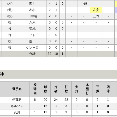
(左)
西川
4
1
0
-
中飛
-
-
(遊)
友杉
2
1
0
-
-
左安
-
(投)
田中晴
2
0
0
-
-
三ゴ
-
投
八木
0
0
0
-
-
-
-
投
菊地
0
0
0
-
-
-
-
打
ソト
1
0
0
-
-
-
-
投
益田
0
0
0
-
-
-
-
投
ゲレーロ
0
0
0
-
-
-
-
合計
32
10
1
神
投
本
球
打
打
安
三
四
選手名
球
塁
数
者
数
打
振
球
回
打
勝
伊藤将
6
90
24
22
9
0
2
1
ネルソン
1
15
3
3
0
0
1
0
及川
1
13
3
3
0
0
1
0