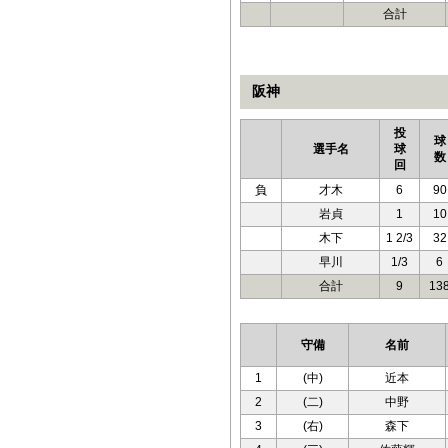
合計
阪神
投
球
選手名
球
数
回
負
才木
6
90
岩貞
1
10
木下
1 2/3
32
早川
1/3
6
合計
9
13
守備
名前
1
(中)
近本
2
(二)
中野
3
(右)
森下