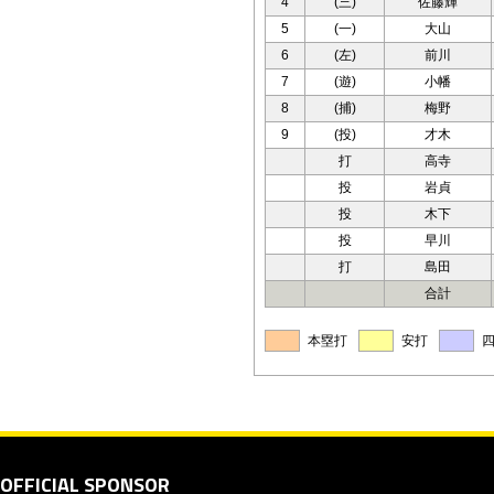
4
(三)
佐藤輝
5
(一)
大山
6
(左)
前川
7
(遊)
小幡
8
(捕)
梅野
9
(投)
才木
打
高寺
投
岩貞
投
木下
投
早川
打
島田
合計
本塁打
安打
OFFICIAL SPONSOR