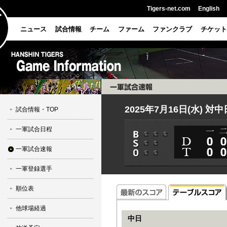
Tigers-net.com
English
ニュース
試合情報
チーム
ファーム
ファンクラブ
チケット
2025年7月16日(水) 対
試合情報・TOP
一軍試合日程
一軍試合速報
一軍登録選手
順位表
他球場経過
中日