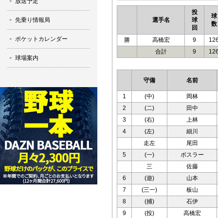
放送予定
投
球
先乗り情報局
選手名
球
数
回
ポケットカレンダー
勝
高橋宏
9
12
合計
9
12
球場案内
守備
名前
1
(中)
岡林
2
(二)
田中
3
(右)
上林
4
(左)
細川
走左
尾田
5
(一)
ボスラー
三
佐藤
6
(遊)
山本
7
(三一)
板山
8
(捕)
石伊
9
(投)
高橋宏