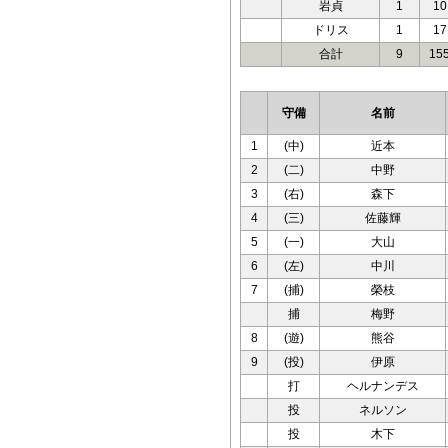
岩貞
1
10
ドリス
1
17
合計
9
15
守備
名前
1
(中)
近本
2
(二)
中野
3
(右)
森下
4
(三)
佐藤輝
5
(一)
大山
6
(左)
中川
7
(捕)
榮枝
捕
梅野
8
(遊)
熊谷
9
(投)
伊原
打
ヘルナンデス
投
ネルソン
投
木下