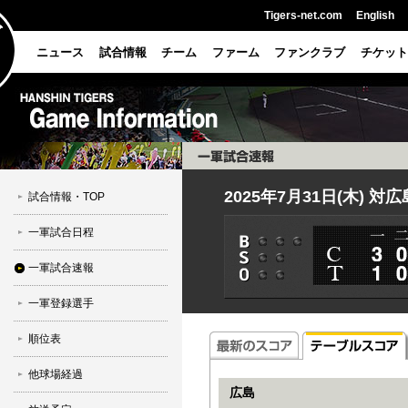
Tigers-net.com
English
ニュース
試合情報
チーム
ファーム
ファンクラブ
チケット
2025年7月31日(木) 対
試合情報・TOP
一軍試合日程
一軍試合速報
一軍登録選手
順位表
他球場経過
広島