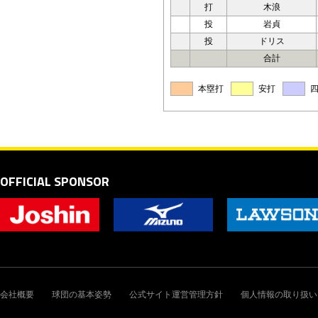
打
木浪
投
岩貞
投
ドリス
合計
本塁打
安打
OFFICIAL SPONSOR
会社概要
球団の基本姿勢
公式サイト運営管理方針
個人情報の取り扱い