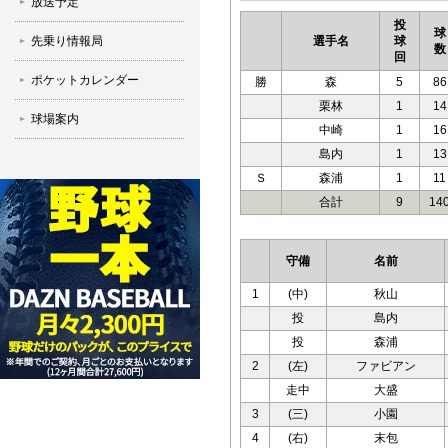
放送予定
投
球
先乗り情報局
選手名
球
数
回
ポケットカレンダー
勝
森
5
86
栗林
1
14
球場案内
中崎
1
16
島内
1
13
Ｓ
森浦
1
11
合計
9
14
守備
名前
1
(中)
秋山
投
島内
投
森浦
2
(左)
ファビアン
走中
大盛
3
(三)
小園
4
(右)
末包