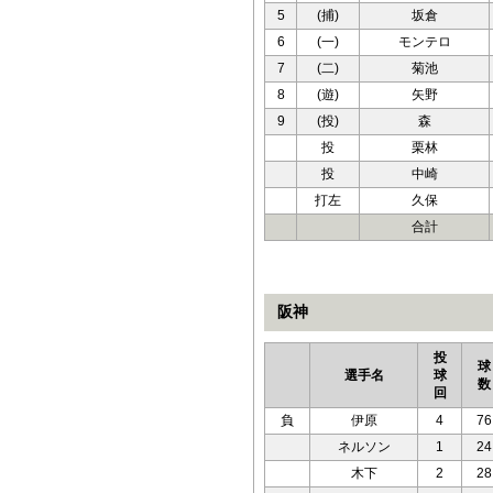
5
(捕)
坂倉
6
(一)
モンテロ
7
(二)
菊池
8
(遊)
矢野
9
(投)
森
投
栗林
投
中崎
打左
久保
合計
阪神
投
球
選手名
球
数
回
負
伊原
4
76
ネルソン
1
24
木下
2
28