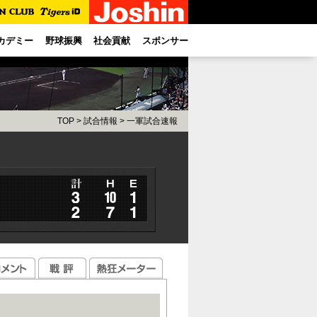
カデミー
野球振興
社会貢献
スポンサー
TOP
>
試合情報
>
一軍試合速報