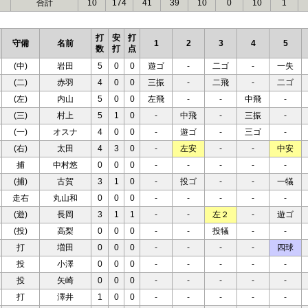
合計
10
174
41
39
10
0
10
1
打
安
打
守備
名前
1
2
3
4
5
数
打
点
(中)
岩田
5
0
0
遊ゴ
-
二ゴ
-
一失
(二)
赤羽
4
0
0
三振
-
二飛
-
二ゴ
(左)
内山
5
0
0
左飛
-
-
中飛
-
(三)
村上
5
1
0
-
中飛
-
三振
-
(一)
オスナ
4
0
0
-
遊ゴ
-
三ゴ
-
(右)
太田
4
3
0
-
左安
-
-
中安
捕
中村悠
0
0
0
-
-
-
-
-
(捕)
古賀
3
1
0
-
投ゴ
-
-
一犠
走右
丸山和
0
0
0
-
-
-
-
-
(遊)
長岡
3
1
1
-
-
左２
-
遊ゴ
(投)
高梨
0
0
0
-
-
投犠
-
-
打
増田
0
0
0
-
-
-
-
四球
投
小澤
0
0
0
-
-
-
-
-
投
矢崎
0
0
0
-
-
-
-
-
打
澤井
1
0
0
-
-
-
-
-