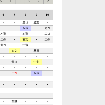
0
1
1
0
3
2
6
7
8
9
10
-
-
三ゴ
遊直
-
-
-
四球
-
遊ゴ
左飛
-
右飛
-
二ゴ
三振
-
右安
-
三振
遊ゴ
-
中飛
-
-
-
右２
-
三振
-
-
-
-
-
-
-
遊ゴ
-
中安
-
-
-
-
-
-
-
二ゴ
-
四球
-
-
-
-
-
-
-
-
-
-
-
-
-
-
-
-
-
-
-
-
-
-
左飛
-
-
-