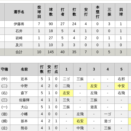
投
本
球
打
打
安
三
四
選手名
球
塁
数
者
数
打
振
球
回
打
伊藤将
7
90
27
24
4
0
3
1
石井
1
18
5
4
1
0
0
1
勝
岩崎
1
27
5
4
2
0
1
1
Ｓ
及川
1
10
3
3
0
0
1
0
合計
10
145
40
35
7
0
5
3
打
安
打
守備
名前
1
2
3
4
5
数
打
点
(中)
近本
5
1
0
二ゴ
三振
-
-
右邪
(二)
中野
4
2
0
二飛
-
左安
-
中安
(右)
森下
5
1
0
左安
-
左飛
-
右飛
(三)
佐藤輝
4
1
1
三失
-
三振
-
-
(一)
大山
5
1
0
三振
-
遊直
-
-
(遊)
小幡
4
0
0
-
左飛
-
一ゴ
-
(捕)
坂本
4
2
1
-
右安
-
遊ゴ
-
(左)
熊谷
4
1
0
-
中飛
-
三振
-