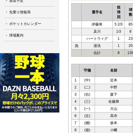
放送予定
投
球
先乗り情報局
選手名
球
数
回
ポケットカレンダー
伊藤将
5 2/3
85
及川
1/3
8
球場案内
ハートウィグ
1
23
負
湯浅
1
20
合計
8
13
守備
名前
1
(中)
近本
2
(二)
中野
3
(右)
森下
4
(三)
佐藤輝
5
(一)
大山
6
(左)
高寺
7
(捕)
坂本
8
(遊)
小幡