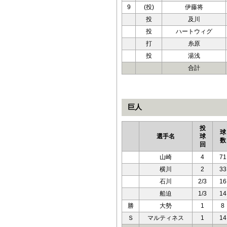
9
(投)
伊藤将
投
及川
投
ハートウィグ
打
糸原
投
湯浅
合計
巨人
投
球
選手名
球
数
回
山崎
4
71
横川
2
33
石川
2/3
16
船迫
1/3
14
勝
大勢
1
8
Ｓ
マルティネス
1
14