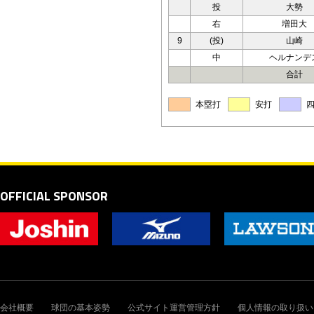
投
大勢
右
増田大
9
(投)
山崎
中
ヘルナンデ
合計
本塁打
安打
OFFICIAL SPONSOR
会社概要
球団の基本姿勢
公式サイト運営管理方針
個人情報の取り扱い