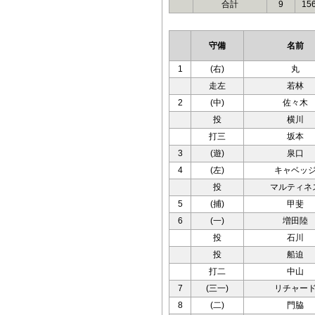
合計
9
15
守備
名前
1
(右)
丸
走左
若林
2
(中)
佐々木
投
横川
打三
坂本
3
(遊)
泉口
4
(左)
キャベッ
投
マルティネ
5
(捕)
甲斐
6
(一)
増田陸
投
石川
投
船迫
打二
中山
7
(三一)
リチャー
8
(二)
門脇