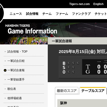
Tigers-net.com
English
ニュース
試合情報
チーム
ファーム
ファンクラブ
チケット
2025年8月15日(金) 対
試合情報・TOP
一軍試合日程
一軍試合速報
一軍登録選手
順位表
他球場経過
阪神