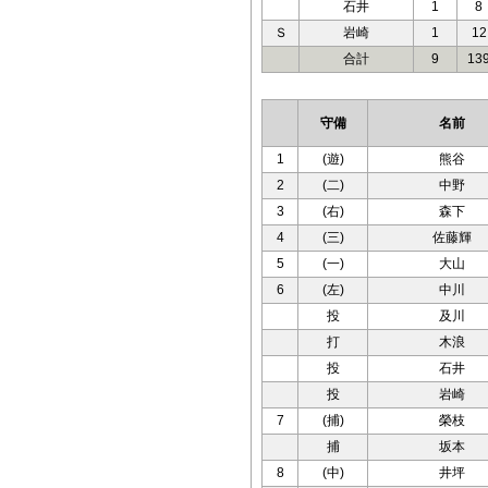
石井
1
8
Ｓ
岩崎
1
12
合計
9
13
守備
名前
1
(遊)
熊谷
2
(二)
中野
3
(右)
森下
4
(三)
佐藤輝
5
(一)
大山
6
(左)
中川
投
及川
打
木浪
投
石井
投
岩崎
7
(捕)
榮枝
捕
坂本
8
(中)
井坪