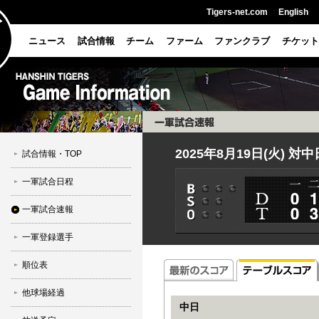
Tigers-net.com
English
ニュース
試合情報
チーム
ファーム
ファンクラブ
チケット
2025年8月19日(火) 対
試合情報・TOP
一軍試合日程
一軍試合速報
一軍登録選手
順位表
他球場経過
中日