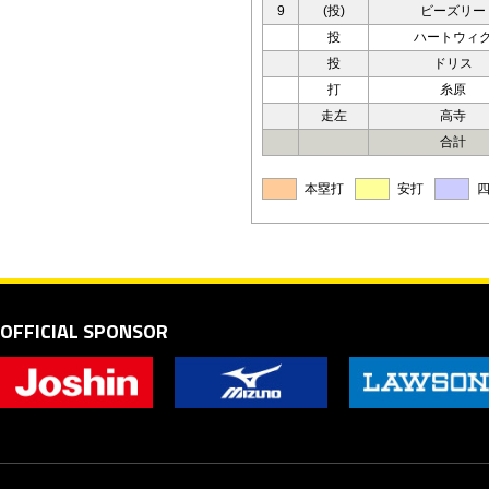
9
(投)
ビーズリー
投
ハートウィ
投
ドリス
打
糸原
走左
高寺
合計
本塁打
安打
OFFICIAL SPONSOR