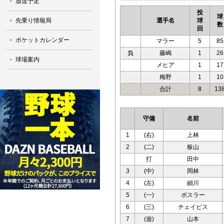
放送予定
投
球
先乗り情報局
選手名
球
数
回
ポケットカレンダー
マラー
5
85
負
藤嶋
1
26
球場案内
メヒア
1
17
梅野
1
10
合計
8
13
守備
名前
1
(右)
上林
2
(二)
板山
打
田中
3
(中)
岡林
4
(左)
細川
5
(一)
ボスラー
6
(三)
チェイビス
7
(遊)
山本