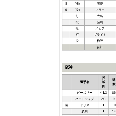
8
(捕)
石伊
9
(投)
マラー
打
大島
投
藤嶋
投
メヒア
打
ブライト
投
梅野
合計
阪神
投
球
選手名
球
数
回
ビーズリー
4 1/3
86
ハートウィグ
2/3
9
勝
ドリス
1
10
及川
1
14