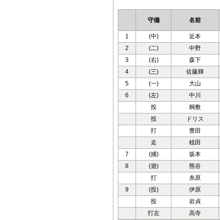
守備
名前
1
(中)
近本
2
(二)
中野
3
(右)
森下
4
(三)
佐藤輝
5
(一)
大山
6
(左)
中川
投
桐敷
投
ドリス
打
豊田
走
植田
7
(捕)
坂本
8
(遊)
熊谷
打
糸原
9
(投)
伊原
投
岩貞
打左
高寺