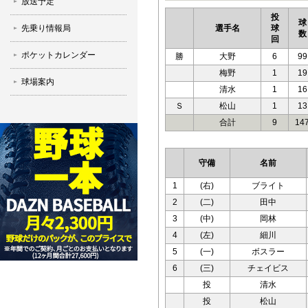
放送予定
投
球
先乗り情報局
選手名
球
数
回
ポケットカレンダー
勝
大野
6
99
梅野
1
19
球場案内
清水
1
16
Ｓ
松山
1
13
合計
9
14
守備
名前
1
(右)
ブライト
2
(二)
田中
3
(中)
岡林
4
(左)
細川
5
(一)
ボスラー
6
(三)
チェイビス
投
清水
投
松山