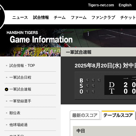
Tigers-net.com
English
ニュース
試合情報
チーム
ファーム
ファンクラブ
チケット
2025年8月20日(水) 対
試合情報・TOP
一軍試合日程
一軍試合速報
一軍登録選手
順位表
他球場経過
中日