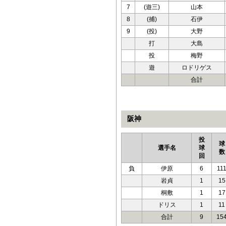
7
(遊三)
山本
8
(捕)
石伊
9
(投)
大野
打
大島
投
梅野
遊
ロドリゲス
合計
阪神
投
球
選手名
球
数
回
負
伊原
6
11
岩貞
1
15
桐敷
1
17
ドリス
1
11
合計
9
15