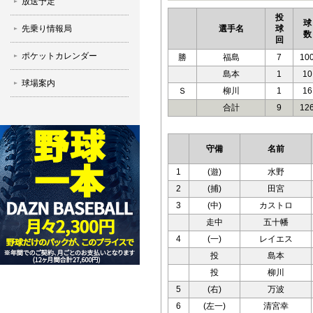
放送予定
投
球
先乗り情報局
選手名
球
数
回
ポケットカレンダー
勝
福島
7
10
島本
1
10
球場案内
Ｓ
柳川
1
16
合計
9
12
守備
名前
1
(遊)
水野
2
(捕)
田宮
3
(中)
カストロ
走中
五十幡
4
(一)
レイエス
投
島本
投
柳川
5
(右)
万波
6
(左一)
清宮幸