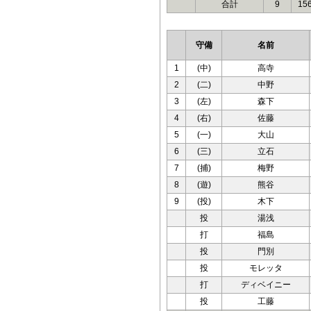
合計
9
15
守備
名前
1
(中)
高寺
2
(二)
中野
3
(左)
森下
4
(右)
佐藤
5
(一)
大山
6
(三)
立石
7
(捕)
梅野
8
(遊)
熊谷
9
(投)
木下
投
湯浅
打
福島
投
門別
投
モレッタ
打
ディベイニー
投
工藤