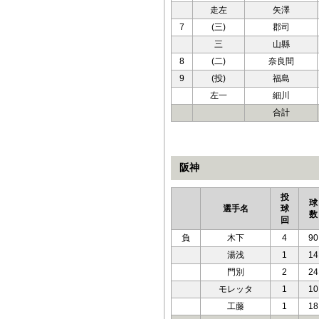
走左
矢澤
7
(三)
郡司
三
山縣
8
(二)
奈良間
9
(投)
福島
左一
細川
合計
阪神
投
球
選手名
球
数
回
負
木下
4
90
湯浅
1
14
門別
2
24
モレッタ
1
10
工藤
1
18