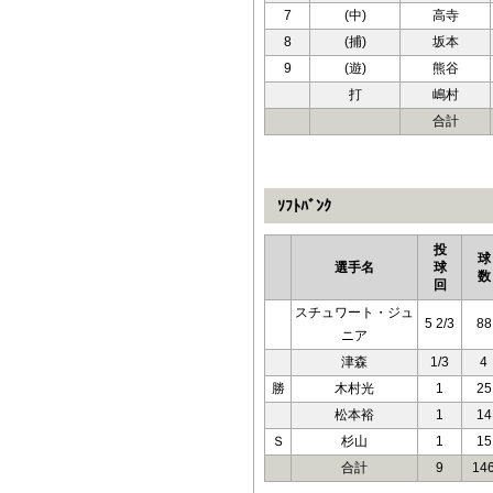
7
(中)
高寺
8
(捕)
坂本
9
(遊)
熊谷
打
嶋村
合計
ｿﾌﾄﾊﾞﾝｸ
投
球
選手名
球
数
回
スチュワート・ジュ
5 2/3
88
ニア
津森
1/3
4
勝
木村光
1
25
松本裕
1
14
Ｓ
杉山
1
15
合計
9
14