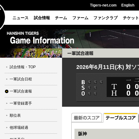
Tigers-net.com
English
ニュース
試合情報
チーム
ファーム
ファンクラブ
チケット
2026年6月11日(木) 対
試合情報・TOP
一軍試合日程
一軍試合速報
一軍登録選手
順位表
他球場経過
阪神