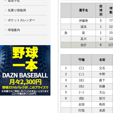
放送予定
投
球
先乗り情報局
選手名
球
数
回
ポケットカレンダー
伊藤将
5
77
湯浅
1
22
球場案内
負
畠
1
15
及川
1
13
合計
8
12
守備
名前
1
(三)
立石
2
(二)
中野
3
(左)
森下
4
(右)
佐藤
5
(一)
大山
6
(指)
前川
走指
島田
打指
糸原