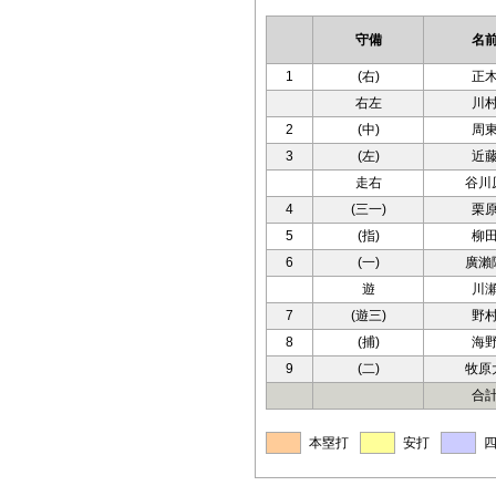
守備
名
1
(右)
正
右左
川
2
(中)
周
3
(左)
近
走右
谷川
4
(三一)
栗
5
(指)
柳
6
(一)
廣瀨
遊
川
7
(遊三)
野
8
(捕)
海
9
(二)
牧原
合
本塁打
安打