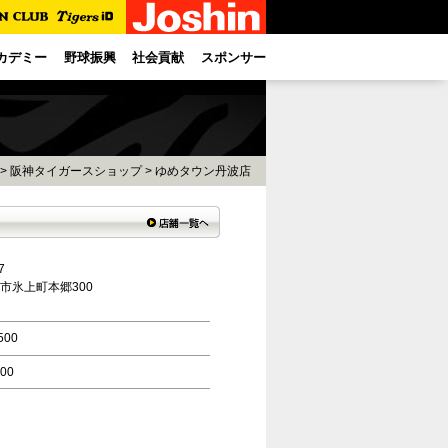
カデミー
野球振興
社会貢献
スポンサー
>
阪神タイガースショップ
> ゆめタウン丹波店
7
市氷上町本郷300
500
:00