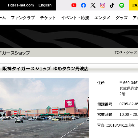
Tigers-net.com
English
ーム
ファンクラブ
チケット
イベント・応援
エンタメ
グッズ
ア
TOP
>
グッズ
〒669-346
兵庫県丹波
2階
0795-82-8
10:00～20
写真は2018/04/12現在