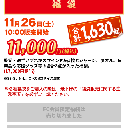
監督・選手いずれかのサイン色紙1枚とジャージ、タオル、日
用品や応援グッズ等の合計8点が入った福袋。
(17,000円相当)
※SS-S、M-L、O-XOの3サイズ展開
※各種福袋をご購入の際は、最下部の「福袋販売に関する注
意事項」を必ずご一読ください。
FC会員限定福袋は
売り切れました