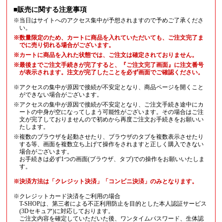
■販売に関する注意事項
※当日はサイトへのアクセス集中が予想されますので予めご了承くださ
い。
※数量限定のため、カートに商品を入れていただいても、ご注文完了ま
でに売り切れる場合がございます。
※カートに商品を入れた状態では、ご注文は確定されておりません。
※最後までご注文手続きが完了すると、『ご注文完了画面』に注文番号
が表示されます。注文が完了したことを必ず画面でご確認ください。
※アクセスの集中が原因で接続が不安定となり、商品ページを開くこと
ができない場合がございます。
※アクセスの集中が原因で接続が不安定となり、ご注文手続き途中にカ
ートの中身が空になってしまう可能性がございます。その場合はご注
文が完了しておりませんので初めから再度ご注文お手続きをお願いい
たします。
※複数のブラウザを起動させたり、ブラウザのタブを複数表示させたり
する等、画面を複数立ち上げて操作をされますと正しく購入できない
場合がございます。
お手続きは必ず1つの画面(ブラウザ、タブ)での操作をお願いいたしま
す。
※決済方法は「クレジット決済」「コンビニ決済」のみとなります。
※クレジットカード決済をご利用の場合
T-SHOPは、第三者による不正利用防止を目的とした本人認証サービス
(3Dセキュア)に対応しております。
ご注文内容を確定していただいた後、ワンタイムパスワード、生体認