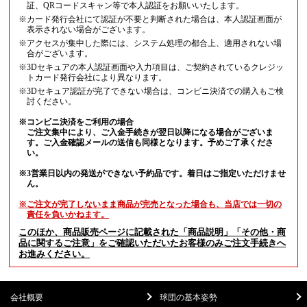
証、QRコードスキャン等で本人認証をお願いいたします。
※カード発行会社にて認証が不要と判断された場合は、本人認証画面が
表示されない場合がございます。
※アクセスが集中した際には、システム処理の都合上、適用されない場
合がございます。
※3Dセキュアの本人認証画面や入力項目は、ご契約されているクレジッ
トカード発行会社により異なります。
※3Dセキュア認証が完了できない場合は、コンビニ決済での購入もご検
討ください。
※コンビニ決済をご利用の場合
ご注文集中により、ご入金手続きが翌日以降になる場合がございま
す。ご入金確認メールの送信も同様となります。予めご了承くださ
い。
※3営業日以内の発送ができない予約品です。着日はご指定いただけませ
ん。
※ご注文が完了しないまま商品が完売となった場合も、当店では一切の
責任を負いかねます。
このほか、商品販売ページに記載された「商品説明」「その他・商
品に関するご注意」をご確認いただいたお客様のみご注文手続きへ
お進みください。
会社概要
球団の基本姿勢