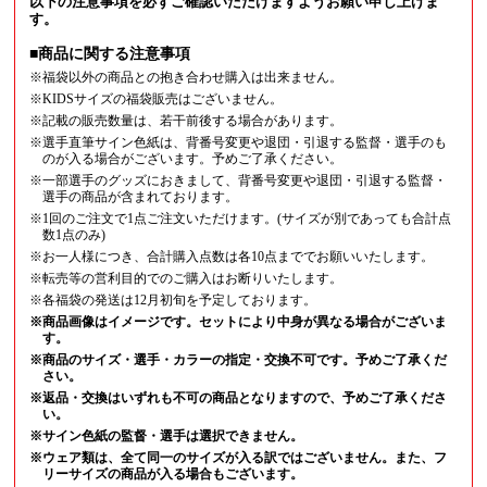
以下の注意事項を必ずご確認いただけますようお願い申し上げま
す。
■商品に関する注意事項
※福袋以外の商品との抱き合わせ購入は出来ません。
※KIDSサイズの福袋販売はございません。
※記載の販売数量は、若干前後する場合があります。
※選手直筆サイン色紙は、背番号変更や退団・引退する監督・選手のも
のが入る場合がございます。予めご了承ください。
※一部選手のグッズにおきまして、背番号変更や退団・引退する監督・
選手の商品が含まれております。
※1回のご注文で1点ご注文いただけます。(サイズが別であっても合計点
数1点のみ)
※お一人様につき、合計購入点数は各10点まででお願いいたします。
※転売等の営利目的でのご購入はお断りいたします。
※各福袋の発送は12月初旬を予定しております。
※商品画像はイメージです。セットにより中身が異なる場合がございま
す。
※商品のサイズ・選手・カラーの指定・交換不可です。予めご了承くだ
さい。
※返品・交換はいずれも不可の商品となりますので、予めご了承くださ
い。
※サイン色紙の監督・選手は選択できません。
※ウェア類は、全て同一のサイズが入る訳ではございません。また、フ
リーサイズの商品が入る場合もございます。